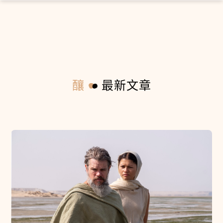
×
釀
最新文章