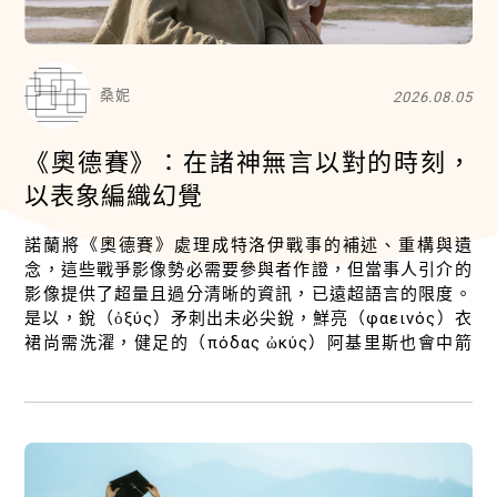
桑妮
2026.08.05
《奧德賽》：在諸神無言以對的時刻，
以表象編織幻覺
諾蘭將《奧德賽》處理成特洛伊戰事的補述、重構與遺
念，這些戰爭影像勢必需要參與者作證，但當事人引介的
影像提供了超量且過分清晰的資訊，已遠超語言的限度。
是以，銳（ὀξύς）矛刺出未必尖銳，鮮亮（φαεινός）衣
裙尚需洗濯，健足的（πόδας ὠκύς）阿基里斯也會中箭
跛行，語言總有諸神無言以對的時刻。