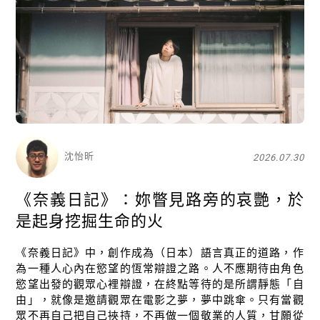
沈怡昕
2026.07.30
《奈義日記》：妳瞥見路旁的哀艷，於
是起身挖掘生命的火
《奈義日記》中，創作成為（日本）語言真正的道路，作
為一種人心內在慾望的恆常辯證之路。人不應期待由角色
慾望出發的觀眾心裡辯證，在終點等待的是所謂靜態「自
由」，就像是邀請觀眾在電影之夢，夢中跳傘。只有當觀
眾不再自己把自己挾持，不再做一個敬業的人質，甘願從