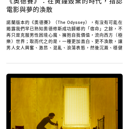
《奧德賽》：在黃鐘毀棄的時代，指認
電影與夢的渙散
諾蘭版本的《奧德賽》（The Odyssey），有沒有可能在
揭露我們早已熟知奧德修斯成功歸鄉的「宿命」之餘，不
再只是克服男性困境心魔、擁抱自我價值，流向西方（極
樂）世界；取而代之的是，一種更加直白、更不渙散，讓
男人女人興奮、激昂、混亂、浪蕩表態，然後沉澱、穩健
的走向，或者走出希臘時代的史詩結局。
關閉