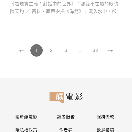
《超現實主義：對話中的世界》：那雙不在場的眼睛，與電影的凝視
陳天灼 ╳ 西科・塞蒂安托《海籠》：沉入水中，卻仍在岸上──沉浸式劇場之縫隙與其真實
1
2
3
...
38
關於釀電影
讀者服務
服務條款
隱私權政策
作者群
歡迎投稿