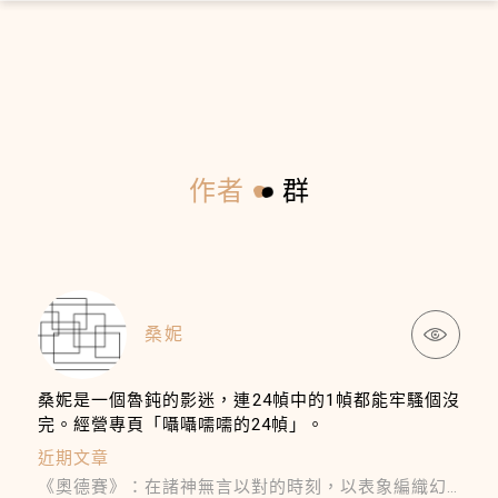
×
作者
群
桑妮
桑妮是一個魯鈍的影迷，連24幀中的1幀都能牢騷個沒
完。經營專頁「囁囁嚅嚅的24幀」。
近期文章
《奧德賽》：在諸神無言以對的時刻，以表象編織幻覺