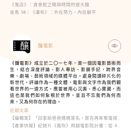
《鬼店》：貪食蛇之眼與時間的放大鏡
金馬 58｜《瀑布》：外在努力，內在躺平
釀電影
《釀電影》成立於二〇一七年，是一個因電影藝術而
生，結合深度評論、影人專訪、影展手記，跨界音
樂、劇場、藝術領域的媒體平台。處身閱讀碎片化的
新世代，評論作為一種文體，電影與文字作為我們觀
看世界的一道方式，應當被用心沉澱、悉心寶藏，而
這也是我們如何紮根於世界，並且不忘我們為何而
來，又為何存在的理由。
近期文章
【​編輯室】「回家給爸爸媽媽簽名，簽完再來看電視啦！」時代底下，臺灣人的家庭聯絡簿──公視出品系列文章選
【產業快報​】紀錄片《風吹》飛越電影院計畫：從 424 刺蔣案走向人權建國