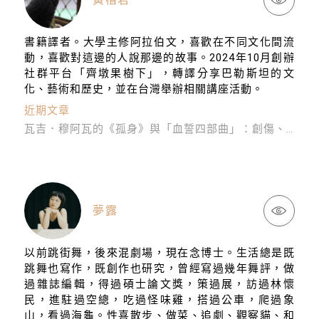
書籍譯者。大學主修阿拉伯文，喜歡在不同文化間流
動，喜歡對這邊的人說那邊的故事。2024年10月創辦
社群平台「齊墩果樹下」，轉譯分享巴勒斯坦的文
關閉
化、藝術和歷史，並在台灣舉辦相關講座活動。
近期文章
瓦吉．穆阿瓦的《孤身》與「血誓四部曲」：創傷、安魂與回家
夢露
以前跳街舞，後來混劇場，現在念博士。生活總是既
跳舞也寫作，既創作也研究，曾經寫過幾年舞評，做
過雜誌編輯，得過碩士論文獎，策過展，訪過林懷
民，進駐過空總，吃過怪味雞，搭過公車，爬過象
山，看過海龜。性喜散步、做菜、追劇、觀察貓、和