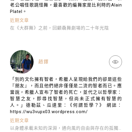
老公唱怪歌跳怪舞，最喜歡的編舞家是比利時的Alain
Platel。
近期文章
在《大群舞》之前，回顧驫舞劇場的二十年光陰
趙鐸
「別的文化擁有智者，希臘人呈現給我們的卻是這些
『朋友』，而且他們絕非僅僅是二流的智者而已。應
當說，希臘人宣布了智者的死亡，並代之以哲學家：
智慧之友，即尋找智慧，但尚未正式擁有智慧的
人。」德勒茲、瓜達里：《何謂哲學？》 網誌：
https://wu3vupx03.wordpress.com/
近期文章
以身體承載未知的深淵，通向風的自由與存在的孤獨──專訪《我是風》演員林子恆