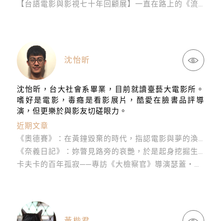
【台語電影與影視七十年回顧展】一直在路上的《流浪三兄妹》，與台灣傳統歌仔戲
沈怡昕
沈怡昕，台大社會系畢業，目前就讀臺藝大電影所。
嗜好是電影，毒癮是看影展片，酷愛在臉書品評導
演，但更樂於與影友切磋眼力。
近期文章
《奧德賽》：在黃鐘毀棄的時代，指認電影與夢的渙散
《奈義日記》：妳瞥見路旁的哀艷，於是起身挖掘生命的火
卡夫卡的百年孤寂──專訪《大檢察官》導演瑟蓋・洛茲尼察
黃楷君