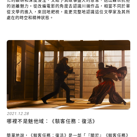
化的鑽研和深度浸淫，又給予其故事盛大的意象，透出難以抗拒
的迷離魅力。從改編電影的角度去認識川端作品，相當不同於單
從文學的進入，來回地耙梳，能更完整地認識這位文學家及其所
處在的時空和精神狀態。
2021.12.28
哪裡不是魅他域：《駭客任務：復活》
簡單地說，《駭客任務：復活》是一部「『關於』《駭客任務》