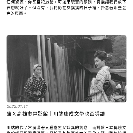
任何資源、你甚至犯過錯。可如果現實的蹎躓，真能讓我們放下
夢想就好了。但沒有，我們仍在灰撲撲的日子裡，掛念著那些金
色的東西。
2022.01.11
釀Ｘ高雄市電影館｜川端康成文學映画導讀
川端的作品常瀰漫著某種虛無又妖異的氣息，而對於日本傳統文