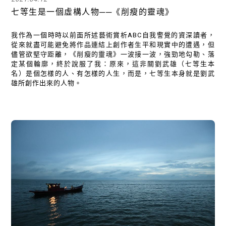
七等生是一個虛構人物──《削瘦的靈魂》
我作為一個時時以前面所述藝術賞析ABC自我警覺的資深讀者，
從來就盡可能避免將作品連結上創作者生平和現實中的遭遇，但
儘管欲堅守距離，《削瘦的靈魂》一波接一波，強勁地勾勒、落
定某個輪廓，終於說服了我：原來，這非關劉武雄（七等生本
名）是個怎樣的人、有怎樣的人生，而是，七等生本身就是劉武
雄所創作出來的人物。