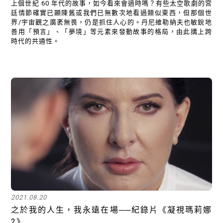
上個世紀 60 年代的故事，如今看來會過時嗎？有些太空歌劇的宮
廷情節確實已顯陳舊或我們已無數次地看過類似東西，但那個世
界/宇宙觀之廣袤無畏，仍是抓住人心的。丹尼維勒納夫也敏銳地
善用「預言」、「夢境」等元素來發動故事的格局，由此搆上跨
時代的共通性。
關閉
2021.08.20
之於我的人生，我永遠在場──紀錄片《凝視瑪莉娜
2》