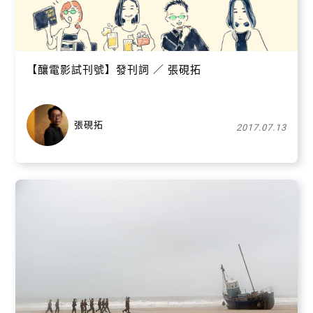
【釀電影試刊號】發刊詞 ／ 張硯拓
張硯拓
2017.07.13
關閉