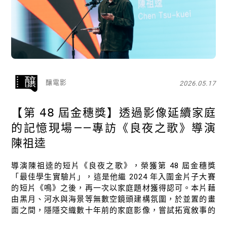
釀電影
2026.05.17
【​第 𝟦𝟪 屆金穗獎】透過影像延續家庭
的記憶現場——專訪《良夜之歌》導演
陳祖逵
導演陳祖逵的短片《良夜之歌》，榮獲第 48 屆金穗獎
「最佳學生實驗片」，這是他繼 2024 年入圍金片子大賽
的短片《鳴》之後，再一次以家庭題材獲得認可。本片藉
由黑月、河水與海景等無數空鏡頭建構氛圍，於並置的畫
面之間，隱隱交織數十年前的家庭影像，嘗試拓寬敘事的
可能性，重新建構觀者看待家庭與死亡的想像。