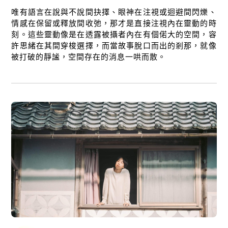
唯有語言在說與不說間抉擇、眼神在注視或迴避間閃爍、
情感在保留或釋放間收弛，那才是直接注視內在靈動的時
刻。這些靈動像是在透露被攝者內在有個偌大的空間，容
許思緒在其間穿梭選擇，而當故事脫口而出的剎那，就像
被打破的靜謐，空間存在的消息一哄而散。