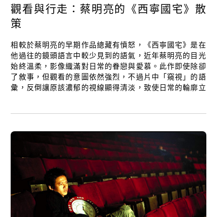
觀看與行走：蔡明亮的《西寧國宅》散
策
相較於蔡明亮的早期作品總藏有憤怒，《西寧國宅》是在
他過往的鏡頭語言中較少見到的語氣，近年蔡明亮的目光
始終溫柔，影像織滿對日常的眷戀與愛慕。此作即使除卻
了敘事，但觀看的意圖依然強烈，不過片中「窺視」的語
彙，反倒讓原該濃郁的視線顯得清淡，致使日常的輪廓立
體、線條柔和，時間的聲音也更為輕盈自然。