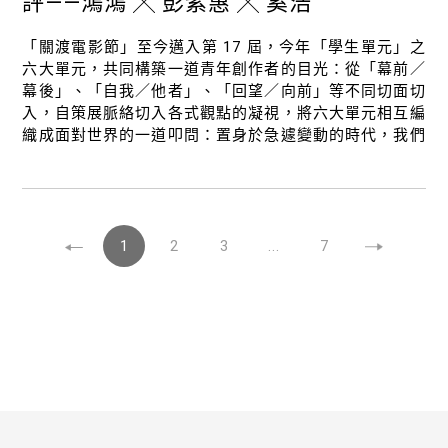
評——鴻鴻 ╳ 彭紫惠 ╳ 奚浩
「關渡電影節」至今邁入第 17 屆，今年「學生單元」之
六大單元，共同構築一道青年創作者的目光：從「幕前／
幕後」、「自我／他者」、「回望／向前」等不同切面切
入，自策展脈絡切入各式觀點的凝視，將六大單元相互編
織成面對世界的一道叩問：置身於急遽變動的時代，我們
要如何在破碎之中，錨定自我的存在？
1
2
3
...
7