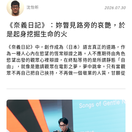
沈怡昕
2026.07.30
《奈義日記》：妳瞥見路旁的哀艷，於
是起身挖掘生命的火
《奈義日記》中，創作成為（日本）語言真正的道路，作
為一種人心內在慾望的恆常辯證之路。人不應期待由角色
慾望出發的觀眾心裡辯證，在終點等待的是所謂靜態「自
由」，就像是邀請觀眾在電影之夢，夢中跳傘。只有當觀
眾不再自己把自己挾持，不再做一個敬業的人質，甘願從
帝國主義之夢跳傘，跳向夢外，才能從大眠中甦醒。