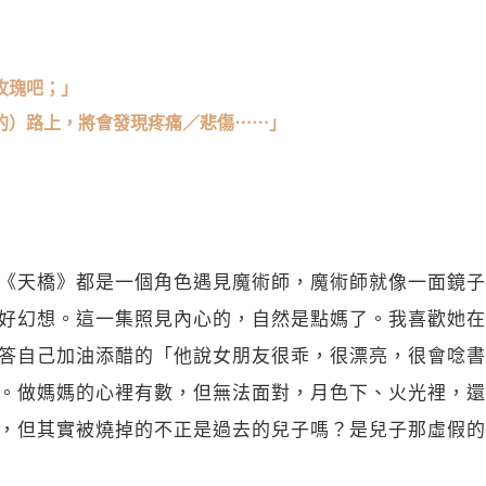
玫瑰吧；」
的）路上，將會發現疼痛／悲傷⋯⋯」
《天橋》都是一個角色遇見魔術師，魔術師就像一面鏡子
好幻想。這一集照見內心的，自然是點媽了。我喜歡她在
答自己加油添醋的「他說女朋友很乖，很漂亮，很會唸書
。做媽媽的心裡有數，但無法面對，月色下、火光裡，還
，但其實被燒掉的不正是過去的兒子嗎？是兒子那虛假的