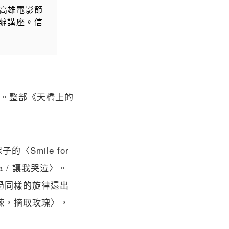
高雄電影節
辦講座。信
。整部《天橋上的
Smile for
a / 讓我哭泣〉。
不過同樣的旋律還出
避開荊棘，摘取玫瑰〉，