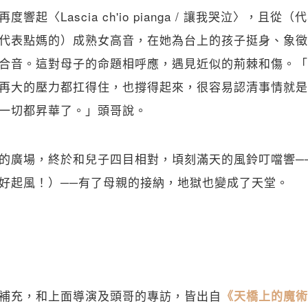
起〈Lascia ch'io pianga / 讓我哭泣〉，且從（代
代表點媽的）成熟女高音，在她為台上的孩子挺身、象徵
合音。這對母子的命題相呼應，遇見近似的荊棘和傷。「
再大的壓力都扛得住，也撐得起來，很容易認清事情就是
一切都昇華了。」頭哥說。
的廣場，終於和兒子四目相對，頃刻滿天的風鈴叮噹響─
好起風！）──有了母親的接納，地獄也變成了天堂。
補充，和上面導演及頭哥的專訪，皆出自
《天橋上的魔術