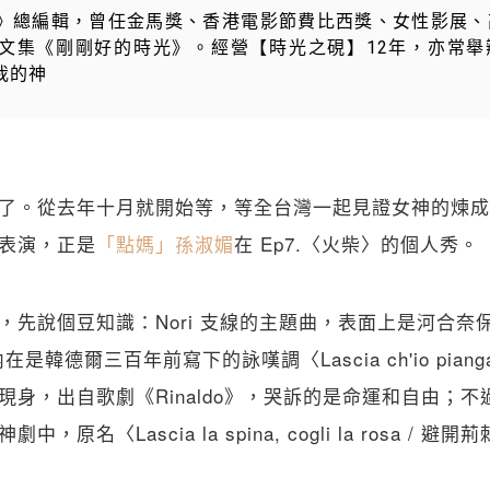
》總編輯，曾任金馬獎、香港電影節費比西獎、女性影展、
文集《剛剛好的時光》。經營【時光之硯】12年，亦常舉
我的神
了。從去年十月就開始等，等全台灣一起見證女神的煉成
表演，正是
「點媽」孫淑媚
在 Ep7.〈火柴〉的個人秀。
先說個豆知識：Nori 支線的主題曲，表面上是河合奈保子的〈
是韓德爾三百年前寫下的詠嘆調〈Lascia ch'io piang
現身，出自歌劇《Rinaldo》，哭訴的是命運和自由；
，原名〈Lascia la spina, cogli la rosa / 