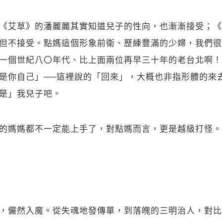
《艾草》的潘麗麗其實知道兒子的性向，也漸漸接受；《
但不接受。點媽這個形象前衛、歷練豐滿的少婦，我們很
一個世紀八〇年代、比上面兩位再早三十年的老台北啊！
是你自己」──這裡說的「回來」，大概也非指形體的來
是」我兒子吧。
的媽媽都不一定能上手了，對點媽而言，更是越級打怪。
，儼然入魔。從失魂地發傳單，到落魄的三明治人，對比