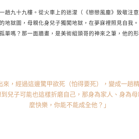
關閉
一趟九十九樓。從火車上的迷濛（《戀戀風塵》致敬注意
的地獄圖，母親化身兒子獨闖地獄，在夢寐裡照見自我。
孤單嗎？那一面牆畫，是美術組頭哥的神來之筆，他的形
出來，經過這邊驚甲欲死（怕得要死），變成一趟精
想到兒子可能也這樣折磨自己，那身為家人、身為母
麼快樂，你能不能成全他？」