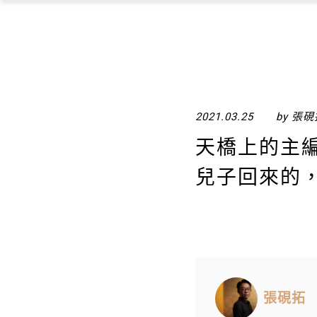
2021.03.25
by 張
天橋上的主
兒子回來的
張硯拓