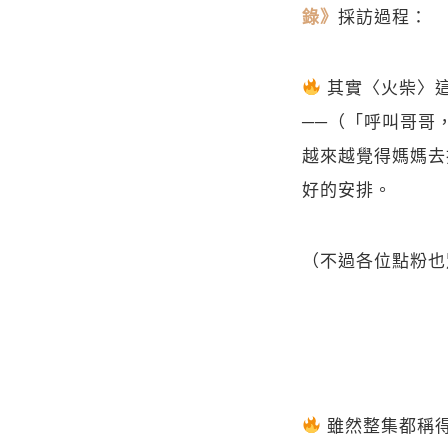
採訪過程：
錄》
其實〈火柴〉
──（「呼叫哥哥
越來越覺得媽媽去
好的安排。
（不過各位點粉也
雖然整集都稱