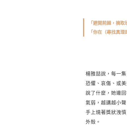
「避開荊棘，摘取
「你在（尋找真理
楊雅喆說，每一集
恐懼、哀傷、或美
說了什麼，她邊回
氣弱，越講越小聲
手上燒著獎狀洩憤
外殼。