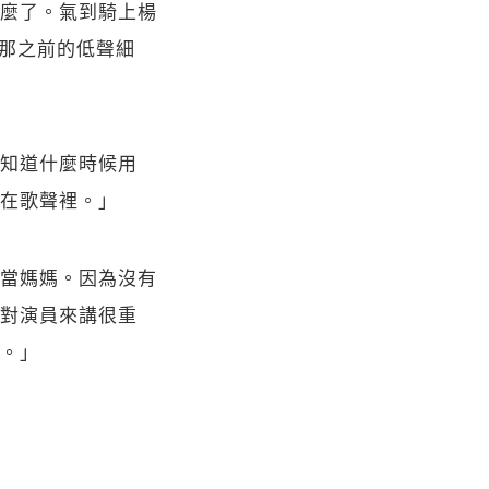
麼了。氣到騎上楊
過那之前的低聲細
知道什麼時候用
在歌聲裡。」
當媽媽。因為沒有
對演員來講很重
。」