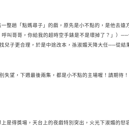
這一整趟「點媽尋子」的戲，原先是小不點的，是他去遠
，呼叫哥哥，你給我的超時空手錶是不是壞掉了？」）─
找兒子更合理，於是中途改本，孫淑媚天降大任──從結
別失望，下週最後兩集，都是小不點的主場喔！請期待！
得上是得獎場，天台上的夜戲特別突出，火光下淑媚的怒