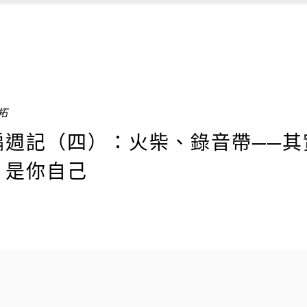
硯拓
編週記（四）：火柴、錄音帶──其
，是你自己