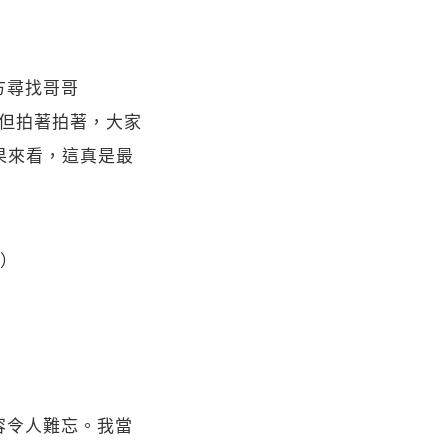
方尋找哥哥
─但拍著拍著，大家
果來看，這真是最
）
容令人難忘。我當