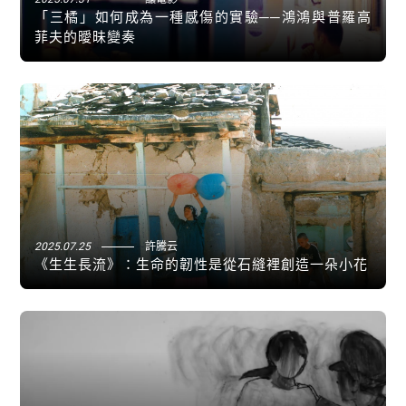
「三橘」如何成為一種感傷的實驗──鴻鴻與普羅高
菲夫的曖昧變奏
2025.07.25
許騰云
《生生長流》：生命的韌性是從石縫裡創造一朵小花