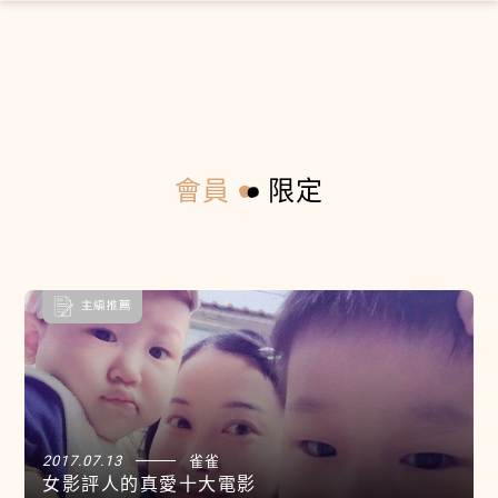
×
會員
限定
2017.07.13
雀雀
女影評人的真愛十大電影