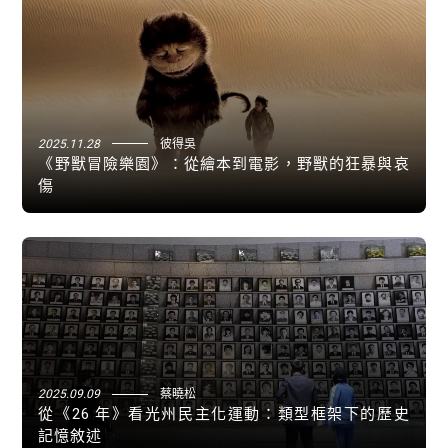
2025.11.28
彼得吳
《野獸冒險樂園》：從繪本到電影，野獸的狂暴與哀
傷
2025.09.09
蔡曉松
從《26 年》看光州民主化運動：類型框架下的歷史
記憶敘述