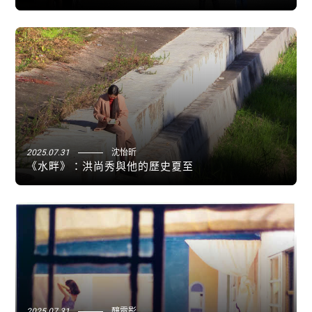
關閉
2025.07.31
沈怡昕
《水畔》：洪尚秀與他的歷史夏至
2025.07.31
釀電影