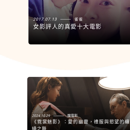
2017.07.13
雀雀
女影評人的真愛十大電影
2024.10.29
釀電影
《霓裳魅影》：愛的幽靈，禮服與慾望的纏
繞之舞