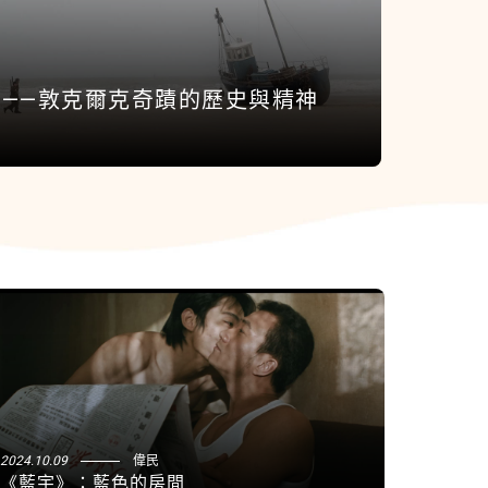
——敦克爾克奇蹟的歷史與精神
2024.10.09
偉民
《藍宇》：藍色的房間