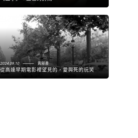
2024.09.10
黃郁書
從高達早期電影裡望見的，愛與死的玩笑