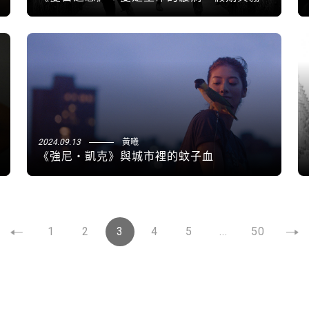
2024.09.13
黃曦
《強尼・凱克》與城市裡的蚊子血
1
2
3
4
5
...
50