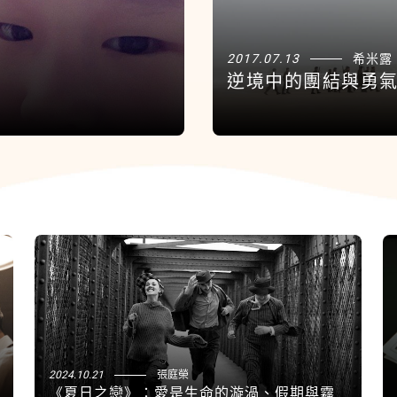
2017.07.13
希米露
逆境中的團結與勇氣
關閉
2024.10.21
張庭榮
《夏日之戀》：愛是生命的漩渦、假期與霧