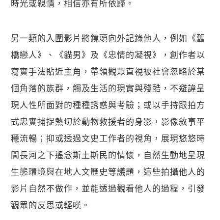
時光或親情，相信亦有所依歸。
另一類的入圍影片將鏡頭向外記錄他人，例如《舊
橋戀人》、《貓男》及《忠情的凝視》，創作者以
寫實手法貼近主角，帶領觀眾直視被社會忽略於某
個角落的族群，觸及生活的現實與殘酷，不避諱呈
現人性所面對的種種誘惑與考驗；或以手持跟拍方
式忠實捕捉熱切於動物救援者的身影，影像敘事平
穩流暢；抑或透過文史工作者的視角，展現悠悠時
間長河之下遙念斯土斯民的情懷，自然生動地呈現
生態環境與在地人文歷史等議題，這些拍攝他人的
影片自然不做作，並能透過觀看他人的過程，引發
觀眾的反思或輕嘆。