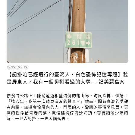
2026.02.20
【記掛咱已經遠行的臺灣人・白色恐怖記憶專題】我
是屏東⼈，我有一個毋捌看過的大舅──記美麗島案
佇濱海公路上，陳菊遠遠相望海側的龜山島，海風吹拂，伊講：
「這六年，我第一次聽見海浪的聲音。」然而，閣有真濟的受難
者前輩，無機會佮厝內的人、鬥陣的人、愛戀的臺灣閣見面，真
濟的性命佮青春的夢，就恬恬徛佇海沙埔頂，等待猶閣少年的
阮，一世人記掛，一世人講落去。