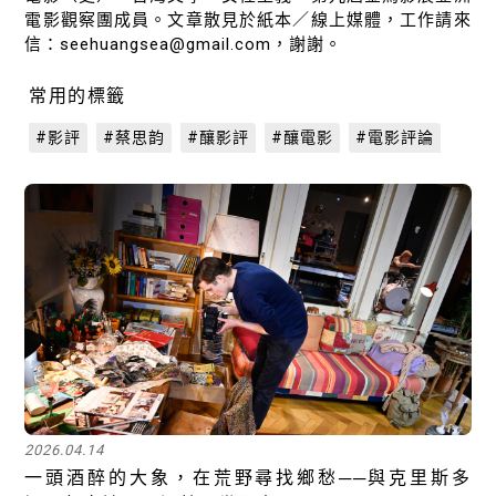
電影觀察團成員。文章散見於紙本／線上媒體，工作請來
信：seehuangsea@gmail.com，謝謝。
常用的標籤
#影評
#蔡思韵
#釀影評
#釀電影
#電影評論
2026.04.14
一頭酒醉的大象，在荒野尋找鄉愁──與克里斯多