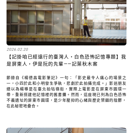
2026.02.20
【​記掛咱已經遠行的臺灣人・白色恐怖記憶專題】我
是屏東⼈，伊是阮的先輩——記葉秋木案
節錄自《楊德昌電影筆記》一句：「影史最令人痛心的場景之
一，小四於此和小明發生爭執，悲劇於此拍攝完成。」影迷朋友
總以為楊導是在臺北拍牯嶺街，實際上電影是在屏東市圓環一
帶，重新搭建他記憶裡的舊書攤。然而，這座現已列為白色恐怖
不義遺址的屏東市圓環，是少年壓抑的心緒與歷史禁錮的陰鬱，
在此秘密地疊合。