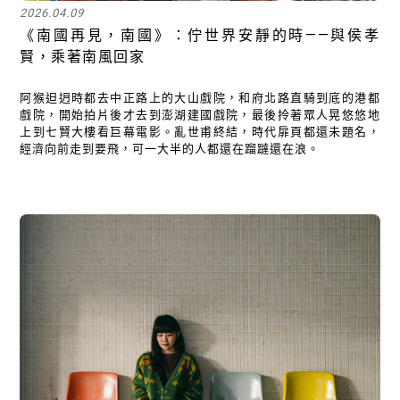
2026.04.09
《南國再見，南國》：佇世界安靜的時——與侯孝
賢，乘著南風回家
阿猴𨑨迌時都去中正路上的大山戲院，和府北路直騎到底的港都
戲院，開始拍片後才去到澎湖建國戲院，最後拎著眾人晃悠悠地
上到七賢大樓看巨幕電影。亂世甫終結，時代扉頁都還未題名，
經濟向前走到要飛，可一大半的人都還在蹓躂還在浪。