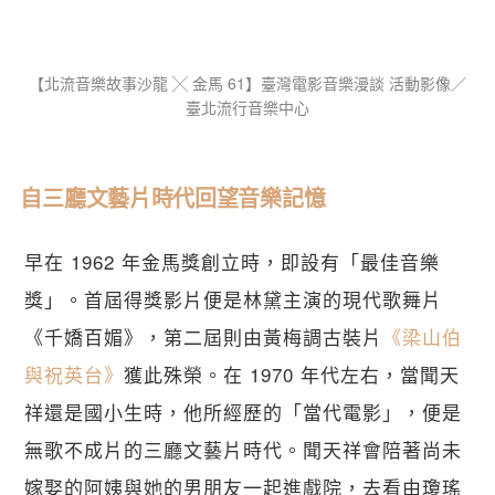
【​北流音樂故事沙龍 ╳ 金馬 61】臺灣電影音樂漫談 活動影像／
臺北流行音樂中心
自三廳文藝片時代回望音樂記憶
早在 1962 年金馬獎創立時，即設有「最佳音樂
獎」。首屆得獎影片便是林黛主演的現代歌舞片
《千嬌百媚》，第二屆則由黃梅調古裝片
《梁山伯
與祝英台》
獲此殊榮。在 1970 年代左右，當聞天
祥還是國小生時，他所經歷的「當代電影」，便是
無歌不成片的三廳文藝片時代。聞天祥會陪著尚未
嫁娶的阿姨與她的男朋友一起進戲院，去看由瓊瑤