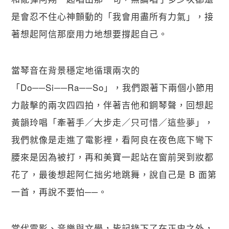
是會忍不住心神顫動的「我會用盡所有力氣」，接
著想起阿信那麼用力地想要撐起自己。
當琴音在背景穩定地循環兩次的
「Do──Si──Ra──So」，我們跟著下兩個小節用
力敲擊的兩次四四拍，伴著吉他和鋼琴聲，回想起
黃韻玲唱「牽著手／大步走／只可惜／這些夢」，
我們就像是走進了電影裡，看阿良在夜色底下彎下
腰來是因為被打，再和美寶一起站在窗前哭到妝都
花了，最後想起阿仁拙劣地跳舞，說自己是 B 面第
一首，再說不要怕──。
當代電影、音樂與文學，皆記錄下了在正史之外，