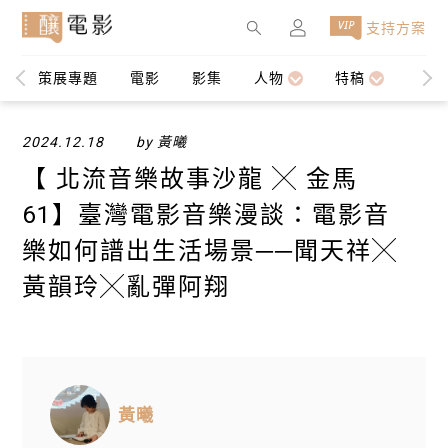
×
支持方案
策展專題
電影
影集
人物
特稿
編輯
2024.12.18
by 黃曦
【 ​北流音樂故事沙龍 ╳ 金馬
61】臺灣電影音樂漫談：電影音
樂如何譜出生活場景──聞天祥╳
黃韻玲╳亂彈阿翔
黃曦