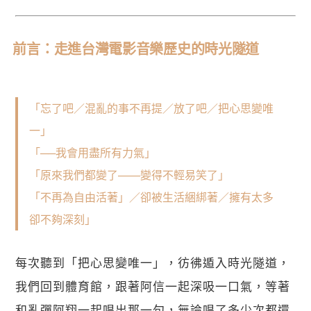
前言：走進台灣電影音樂歷史的時光隧道
「​忘了吧／混亂的事不再提／放了吧／把心思變唯
一」
「──我會用盡所有力氣」
「原來我們都變了——變得不輕易笑了」
「不再為自由活著」／卻被生活綑綁著／擁有太多
卻不夠深刻」
每次聽到「把心思變唯一」，彷彿遁入時光隧道，
我們回到體育館，跟著阿信一起深吸一口氣，等著
和亂彈阿翔一起唱出那一句，無論唱了多少次都還