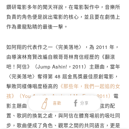
鑽研電影多年的聞天祥說，在電影製作中，音樂所
負責的角色便是說出電影的核心，並且要在劇情上
作為畫龍點睛的最後一擊。
如阿翔的代表作之一〈完美落地〉，為 2011 年，
由導演林育賢改編自親哥哥林育信經歷的《翻滾
吧！阿信》（Jump Ashin!，2011）主題曲，當年
〈完美落地〉奪得第 48 屆金馬獎最佳原創電影，
擊敗同樣傳唱度極高的
《那些年，我們一起追的女
孩》（You Are the Apple of My Eye，2011）
電
喜歡
分享
影主題曲〈那些年〉，便是因為阿翔在和弦的配
置、歌詞的換氣之處，與阿信在體育場前的吸吐同
步，歌曲便成了角色、觀眾之間的共同語言，更是