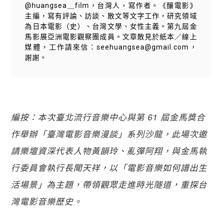
@huangsea＿film，台灣人，寫作者。《釀電影》
主編，寫有評論、訪談、散文等文字工作，研究領域
為日本電影（史）、台灣文學、女性主義。第九屆金
馬影展亞洲電影觀察團成員。文章散見於紙本／線上
媒體，工作請來信：seehuangsea@gmail.com，
謝謝。
編按：本次臺北流行音樂中心與第 61 屆金馬獎合
作舉辦「臺灣電影音樂漫談」系列沙龍，此場次邀
請樂壇資深代表人物黃韻玲、亂彈阿翔，與金馬執
行委員會執行長聞天祥，以「電影音樂如何譜出生
活場景」為主題，帶領觀眾走進時光隧道，重探台
灣電影音樂歷史。