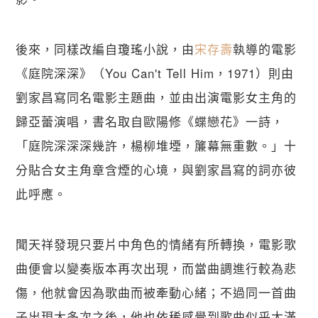
後來，同樣改編自瓊瑤小說，由
宋存壽
執導的電影
《庭院深深》（You Can't Tell Him，1971）則由
劉家昌寫同名電影主題曲，並由出演電影女主角的
歸亞蕾演唱，書名取自歐陽修《蝶戀花》一詩，
「庭院深深深幾許，楊柳堆堙，簾幕無重數。」十
分貼合女主角章含煙的心境，與劉家昌寫的詞亦彼
此呼應。
聞天祥發現只要片中角色的情緒有所轉換，電影歌
曲便會以變奏版本再次出現，而當曲調進行較為悲
傷，他就會因為歌曲而被牽動心緒；不過同一首曲
子出現太多次之後，他也依稀感覺到歌曲似乎太滿