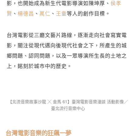
影，也開始成為新生代電影導演如陳坤厚、
侯孝
賢
、
楊德昌
、
萬仁
、
王童
等人的創作目標。
台灣電影從三廳文藝片路線，逐漸走向社會寫實電
影，關注從現代邁向後現代社會之下，所產生的城
鄉問題、認同問題，以及一眾導演所生長的土地之
上，銘刻於城市中的歷史。
【​北流音樂故事沙龍 ╳ 金馬 61】臺灣電影音樂漫談 活動影像／
臺北流行音樂中心
台灣電影音樂的狂飆一夢