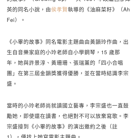
英的同名小說，由
侯孝賢
執導的《油麻菜籽》（Ah 
Fei）。
《小畢的故事》同名電影主題曲由黃韻玲作曲，出
生自音樂家庭的小玲老師自小學鋼琴，15 歲那
年，她與許景淳、黃珊珊、張瑞薰的「四小合唱
團」在第三屆金韻獎獲得優勝，並在當時結識李宗
盛。
當時的小玲老師尚就讀國立藝專，李宗盛也一直鼓
勵她，即使還在讀書，也絕對不可以放棄寫歌。李
宗盛接到《小畢的故事》的演出邀約之後（註 
1），便找上她寫電影主題曲。