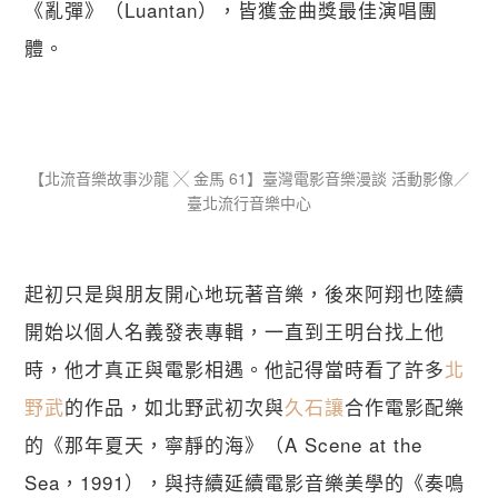
《亂彈》（Luantan），皆獲金曲獎最佳演唱團
體。
【​北流音樂故事沙龍 ╳ 金馬 61】臺灣電影音樂漫談 活動影像／
臺北流行音樂中心
起初只是與朋友開心地玩著音樂，後來阿翔也陸續
開始以個人名義發表專輯，一直到王明台找上他
時，他才真正與電影相遇。他記得當時看了許多
北
野武
的作品，如北野武初次與
久石讓
合作電影配樂
的《那年夏天，寧靜的海》（A Scene at the 
Sea，1991），與持續延續電影音樂美學的《奏鳴