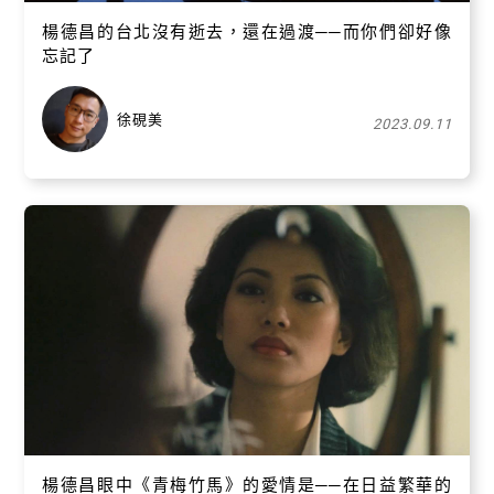
楊德昌的台北沒有逝去，還在過渡──而你們卻好像
忘記了
徐硯美
2023.09.11
關閉
楊德昌眼中《青梅竹馬》的愛情是──在日益繁華的