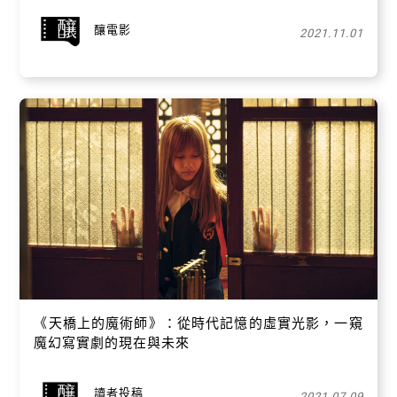
釀電影
2021.11.01
關閉
《天橋上的魔術師》：從時代記憶的虛實光影，⼀窺
魔幻寫實劇的現在與未來
讀者投稿
2021.07.09