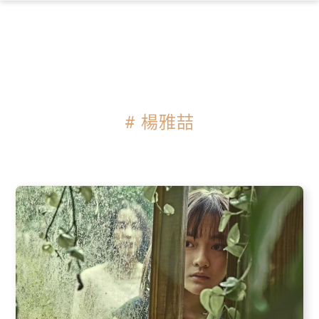
×
# 楊雅喆