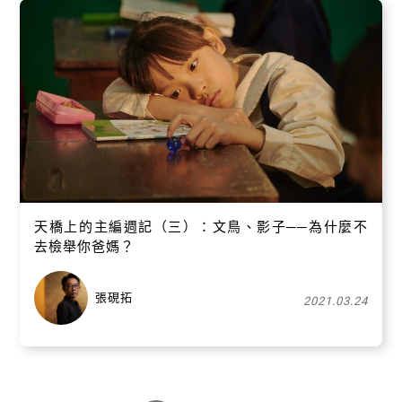
天橋上的主編週記（三）：文鳥、影子──為什麼不
去檢舉你爸媽？
張硯拓
2021.03.24