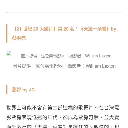
【21 世紀 20 大國片】第 20 名：《天邊一朵雲》by
蔡明亮
圖片提供：汯呄霖電影｜攝影者：William Laxton
影評 by JC
世界上可能不會有第二部這樣的歌舞片。在台灣電
影票房表現低迷的年代，卻成為票房奇蹟，並大賣
兩千多萬的《天邊一朵雲》是瘋狂的、叛逆的、也