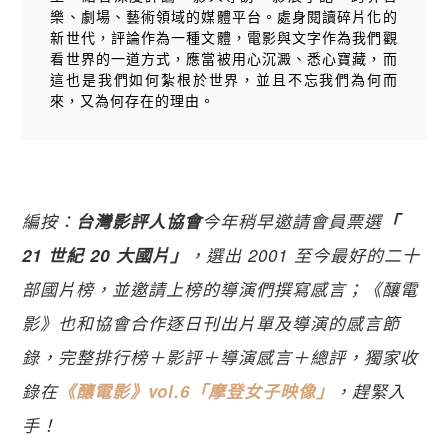
樂、劇場、藝術領域的媒體平台。處身閱讀碎片化的
新世代，評論作為一種文體，電影與文字作為我們觀
看世界的一道方式，應當被用心沉澱、悉心寶藏，而
這也是我們如何紮根於世界，並且不忘我們為何而
來，又為何存在的理由。
編按：
台灣影評人協會
今年稍早邀請會員票選
「
21 世紀 20 大國片」
，選出 2001 至今最好的二十
部國片榜，並邀請上榜的導演們撰寫感言；《釀電
影》也和協會合作逐日刊出片單及導演的感言節
錄，完整排行榜＋影評＋導演感言＋總評，獨家收
錄在
《釀電影》vol.6「摩登女子映像」
，趕緊入
手！