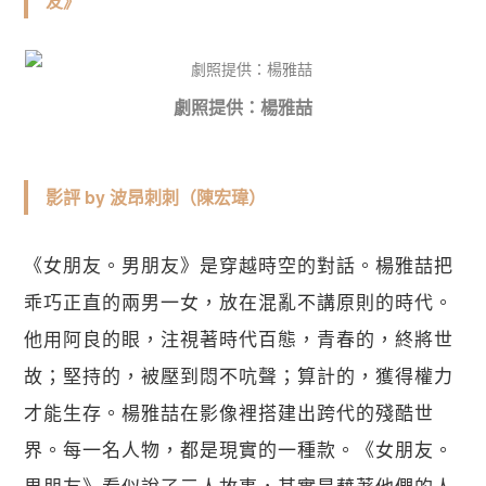
友》
劇照提供：楊雅喆
影評 by 波昂刺刺（陳宏瑋）
《女朋友。男朋友》是穿越時空的對話。楊雅喆把
乖巧正直的兩男一女，放在混亂不講原則的時代。
他用阿良的眼，注視著時代百態，青春的，終將世
故；堅持的，被壓到悶不吭聲；算計的，獲得權力
才能生存。楊雅喆在影像裡搭建出跨代的殘酷世
界。每一名人物，都是現實的一種款。《女朋友。
男朋友》看似說了三人故事，其實是藉著他們的人