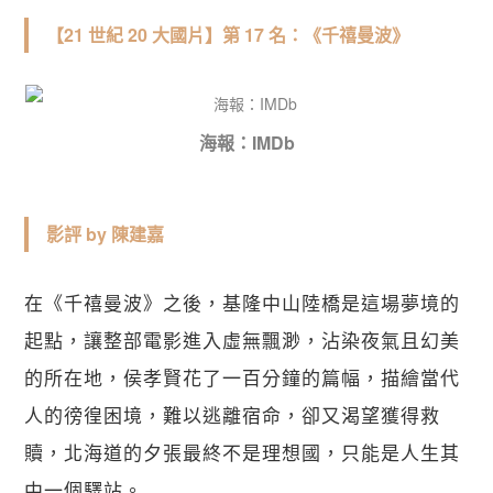
【21 世紀 20 大國片】第 17 名：《千禧曼波》
海報：IMDb
影評 by 陳建嘉
在《千禧曼波》之後，基隆中山陸橋是這場夢境的
起點，讓整部電影進入虛無飄渺，沾染夜氣且幻美
的所在地，侯孝賢花了一百分鐘的篇幅，描繪當代
人的徬徨困境，難以逃離宿命，卻又渴望獲得救
贖，北海道的夕張最終不是理想國，只能是人生其
中一個驛站。