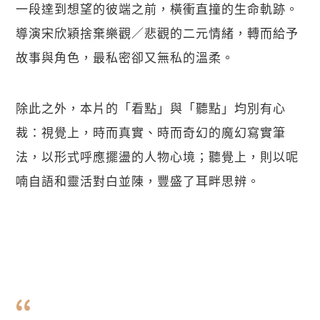
一段達到想望的彼端之前，橫衝直撞的生命軌跡。
導演宋欣穎捨棄樂觀／悲觀的二元情緒，轉而給予
故事與角色，最私密卻又無私的溫柔。
除此之外，本片的「看點」與「聽點」均別有心
裁：視覺上，時而真實、時而奇幻的魔幻寫實筆
法，以形式呼應擺盪的人物心境；聽覺上，則以呢
喃自語和靈活對白並陳，豐盛了耳畔思辨。