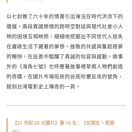
以七封晚了六十年的情書引出淹沒在時代洪流下的
遺憾，兩段異國戀情的跨時空對話與現代社會小人
物的困境互相映照，細細地挖掘出不同世代人迷失
在庸碌生活下藏著的夢想。挫敗的共感與奮起逐夢
的暢快，在反差中醞釀了真誠的包容與感動。故事
外的《海角七號》也呼應著故事裡草根人物們創造
的奇蹟，在國片市場低迷的谷底吹響反攻的號角，
銘刻台灣電影史上傳奇的一頁。
【21 世紀 20 大國片】第 16 名：《女朋友。男朋