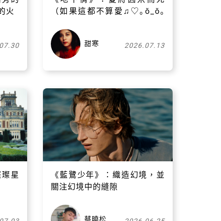
的火
（如果這都不算愛♫♡｡ŏ_ŏ｡
♡♫）
甜寒
07.30
2026.07.13
璀璨星
《藍鷺少年》：織造幻境，並
關注幻境中的縫隙
蔡曉松