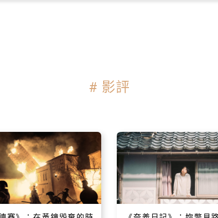
# 影評
德賽》：在黃鐘毀棄的時
《奈義日記》：妳瞥見