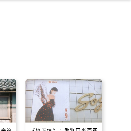
×
路旁的
《地下情》：愛將因米而死