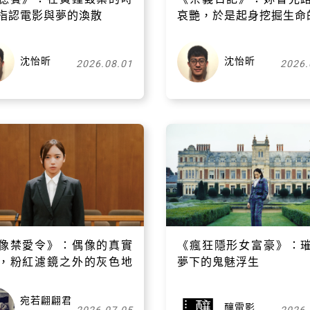
指認電影與夢的渙散
哀艷，於是起身挖掘生命
沈怡昕
沈怡昕
2026.08.01
2026.
關閉
像禁愛令》：偶像的真實
《瘋狂隱形女富豪》：
，粉紅濾鏡之外的灰色地
夢下的鬼魅浮生
宛若翩翩君
釀電影