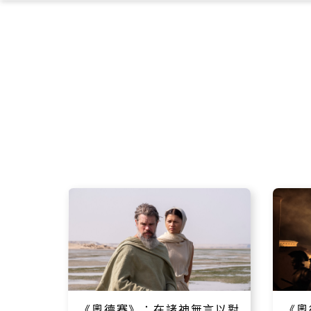
《奧德賽》：在諸神無言以對
《奧