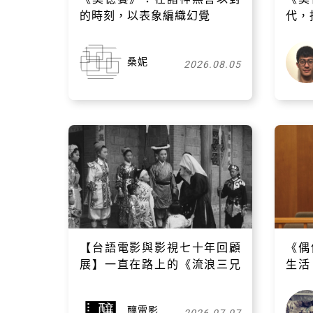
的時刻，以表象編織幻覺
代，
桑妮
2026.08.05
【台語電影與影視七十年回顧
《偶
展】一直在路上的《流浪三兄
生活
妹》，與台灣傳統歌仔戲
帶
釀電影