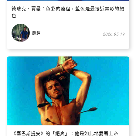
德瑞克．賈曼：色彩的療程，藍色是最接近電影的顏
色
趙鐸
2026.05.19
《塞巴斯提安》的「絕爽」：他是如此地愛著上帝