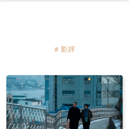
×
# 影評