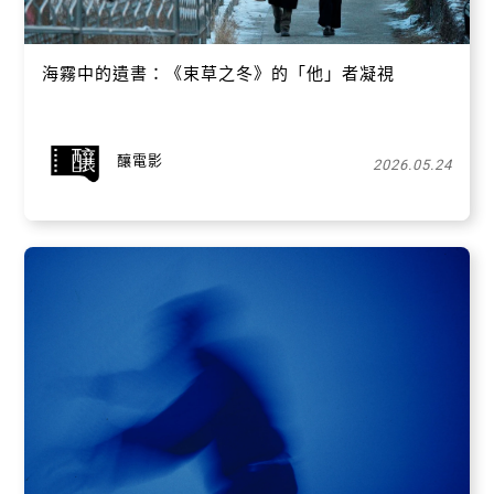
海霧中的遺書：《束草之冬》的「他」者凝視
釀電影
2026.05.24