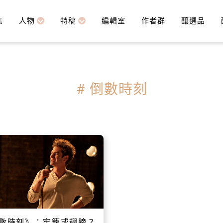
集
人物
特稿
編輯室
作者群
釀選品
# 倒數時刻
數時刻》：牢籠或翅膀？