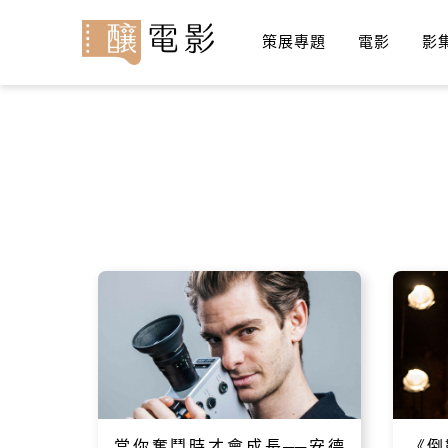
策展專題
電影
影
當你奮鬥時才會成長──安德
《倒