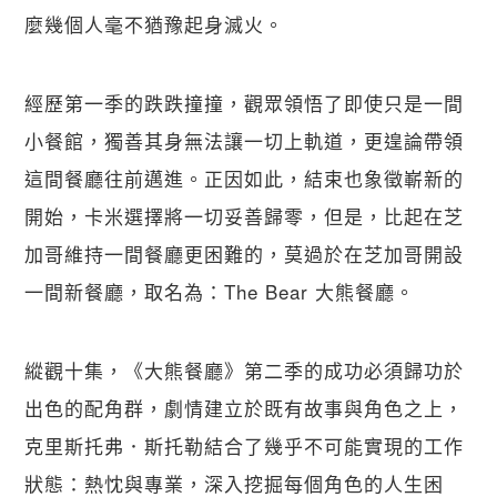
麼幾個人毫不猶豫起身滅火。
經歷第一季的跌跌撞撞，觀眾領悟了即使只是一間
小餐館，獨善其身無法讓一切上軌道，更遑論帶領
這間餐廳往前邁進。正因如此，結束也象徵嶄新的
開始，卡米選擇將一切妥善歸零，但是，比起在芝
加哥維持一間餐廳更困難的，莫過於在芝加哥開設
一間新餐廳，取名為：The Bear 大熊餐廳。
縱觀十集，《大熊餐廳》第二季的成功必須歸功於
出色的配角群，劇情建立於既有故事與角色之上，
克里斯托弗．斯托勒結合了幾乎不可能實現的工作
狀態：熱忱與專業，深入挖掘每個角色的人生困