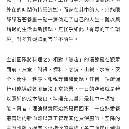
外在的時間仍持續流逝，而身在其中的人，只能眼
睜睜看著餐廳一點一滴偷走了自己的人生，難以與
錯過的生活重新接軌，無怪乎如此「有毒的工作環
境」對多數觀眾而言並不陌生。
主創團隊將料理之外相對「無趣」的環節攤在觀眾
面前，資金、叫貨、備料、烹調、出餐、水電、安
全、衛生、秩序、報稅等種種問題，任何一項疏漏
皆可能導致餐廳無法正常營業，一日的空轉就是難
以彌補的成本破口，料理充其量只是其中一項技
能。再者，理論與實際始終是兩回事，一位熟悉餐
廳管理的新血難以真正管理其他資深廚師，空降的
主廚也難以握有下達指令的實權，各方面排山倒海