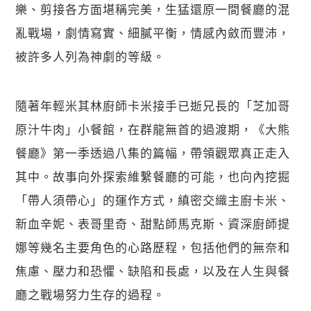
樂、剪接各方面堪稱完美，生猛還原一間餐廳的混
亂戰場，劇情寫實、細膩平衡，情感內斂而豐沛，
被許多人列為神劇的等級。
隨著年輕米其林廚師卡米接手已逝兄長的「芝加哥
原汁牛肉」小餐館，在群龍無首的過渡期，《大熊
餐廳》第一季透過八集的篇幅，帶領觀眾真正走入
其中。故事向外探索維繫餐廳的可能，也向內挖掘
「帶人須帶心」的運作方式，縝密交織主廚卡米、
新血辛妮、表哥里奇、甜點師馬克斯、資深廚師提
娜等幾名主要角色的心路歷程，包括他們的無奈和
焦慮、壓力和恐懼、缺陷和長處，以及在人生與餐
廳之戰場努力生存的過程。