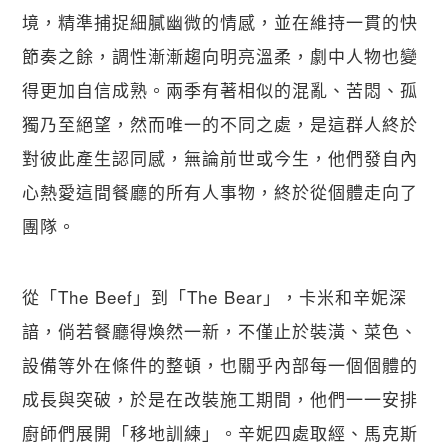
境，精準捕捉細膩幽微的情感，並在維持一貫的快
節奏之餘，調性漸漸趨向明亮溫柔，劇中人物也變
得更加自信成熟。兩季有著相似的混亂、苦悶、孤
獨乃至絕望，然而唯一的不同之處，是這群人終於
對彼此產生認同感，無論前世或今生，他們發自內
心熱愛這間餐廳的所有人事物，終於從個體走向了
團隊。
從「The Beef」到「The Bear」，卡米和辛妮深
諳，倘若餐廳得煥然一新，不僅止於裝潢、菜色、
設備等外在條件的整頓，也關乎內部每一個個體的
成長與突破，於是在改裝施工期間，他們一一安排
廚師們展開「移地訓練」。辛妮四處取經、馬克斯