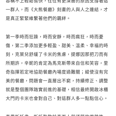
容稱不上輕鬆愉快，往往有更深層的原因支撐著這
一群人，而《大熊餐廳》刻畫的人與人之連結，才
是真正緊緊維繫著他們的羈絆。
第一季時而狂躁，時而安靜，時而瘋狂，時而憂
傷，第二季添加更多輕盈、甜美、溫柔、幸福的時
刻，克萊兒舒緩了卡米的焦慮，提娜因那把刀而有
所期許，辛妮的肯定為馬克斯帶來自信和笑容，里
奇指揮若定地協助餐廳內場度過難關；縱使沒有完
美的餐廳，問題會一直層出不窮，持續修正、調整
就是整個團隊踏實前進的基礎，相信最終開啟冰櫃
大門的卡米也會對自己、對這群人多一點點信心。