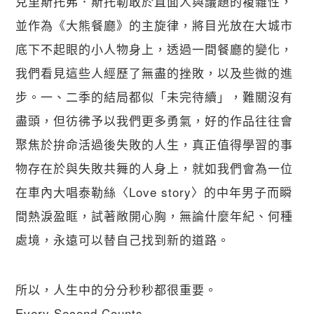
克里斯托弗．斯托勒敢於直面人與議題的複雜性，
並作為《大熊餐廳》的主旋律，將目光放在大城市
底下不起眼的小人物身上，透過一間餐廳的變化，
我們看見這些人經歷了無盡的挫敗，以及些微的進
步。一、二季的結局都似「未完待續」，難關沒有
盡頭，但彷彿予以我們更多勇氣，好的作品往往會
聚焦於拚命活過後失敗的人生，真正值得學習的事
物存在於與失敗共舞的人身上，就如我們會為一位
在車內大唱泰勒絲〈Love story〉的中年男子而瞬
間熱淚盈眶，試著敞開心胸，無論什麼年紀、何種
處境，永遠可以替自己找到新的道路。
所以，人生中的分分秒秒都很重要。
Every Second Counts.