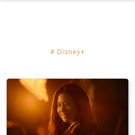
×
# Disney+