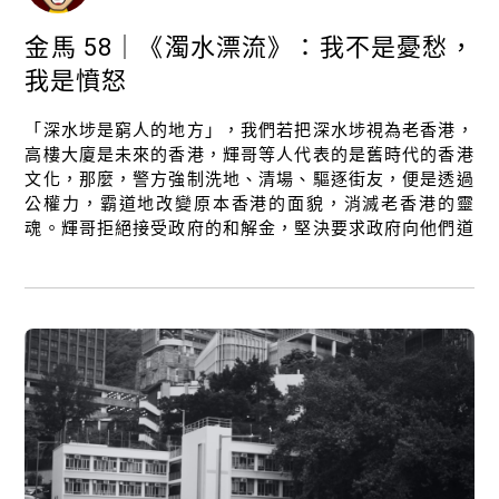
金馬 58｜《濁水漂流》：我不是憂愁，
我是憤怒
「深水埗是窮人的地方」，我們若把深水埗視為老香港，
高樓大廈是未來的香港，輝哥等人代表的是舊時代的香港
文化，那麼，警方強制洗地、清場、驅逐街友，便是透過
公權力，霸道地改變原本香港的面貌，消滅老香港的靈
魂。輝哥拒絕接受政府的和解金，堅決要求政府向他們道
歉，便有了「不向利益低頭，拒絕出賣香港精神」的意
義。