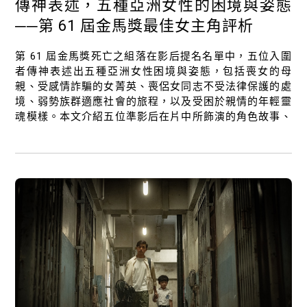
傳神表述，五種亞洲女性的困境與姿態
──第 61 屆金馬獎最佳女主角評析
第 61 屆金馬獎死亡之組落在影后提名名單中，五位入圍
者傳神表述出五種亞洲女性困境與姿態，包括喪女的母
親、受感情詐騙的女菁英、喪侶女同志不受法律保護的處
境、弱勢族群適應社會的旅程，以及受困於親情的年輕靈
魂模樣。本文介紹五位準影后在片中所飾演的角色故事、
以及表演亮點。