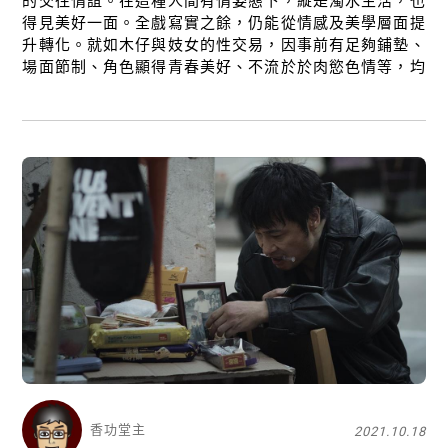
的交往情誼。在這種人間有情姿態下，縱是濁水生活，也
得見美好一面。全戲寫實之餘，仍能從情感及美學層面提
升轉化。就如木仔與妓女的性交易，因事前有足夠鋪墊、
場面節制、角色顯得青春美好、不流於於肉慾色情等，均
使現實上賣淫可有的齷齪大大淡化了。
香功堂主
2021.10.18