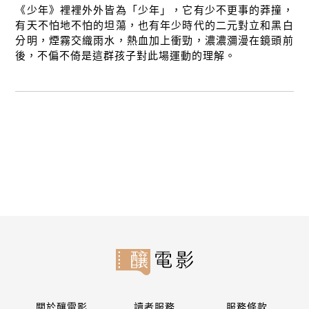
《少年》裡裡外外皆為「少年」，它有少不更事的莽撞，
有天不怕地不怕的坦蕩，也有年少時代的二元對立和黑白
分明，煙霧交織雨水，熱血加上衝勁，濃濃瀰漫在鏡頭前
後，不偏不倚是這群孩子對此場運動的理解。
關於釀電影
讀者服務
服務條款