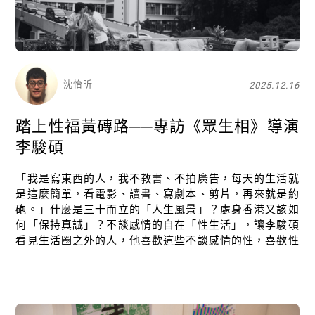
沈怡昕
2025.12.16
踏上性福黃磚路──專訪《眾生相》導演
李駿碩
「我是寫東西的人，我不教書、不拍廣告，每天的生活就
是這麼簡單，看電影、讀書、寫劇本、剪片，再來就是約
砲。」什麼是三十而立的「人生風景」？處身香港又該如
何「保持真誠」？不談感情的自在「性生活」，讓李駿碩
看見生活圈之外的人，他喜歡這些不談感情的性，喜歡性
之後的談話，記憶力很好的他，把這些都記錄下來了。