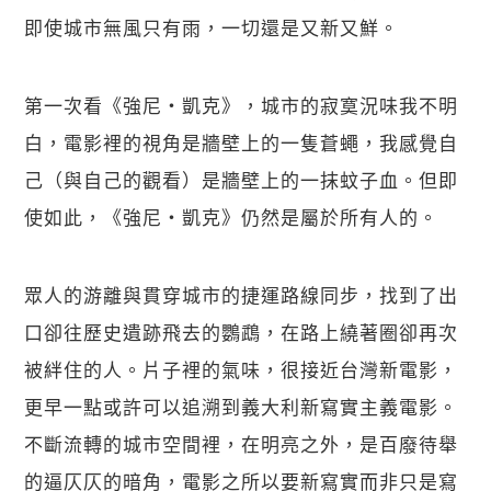
即使城市無風只有雨，一切還是又新又鮮。
第一次看《強尼・凱克》，城市的寂寞況味我不明
白，電影裡的視角是牆壁上的一隻蒼蠅，我感覺自
己（與自己的觀看）是牆壁上的一抹蚊子血。但即
使如此，《強尼・凱克》仍然是屬於所有人的。
眾人的游離與貫穿城市的捷運路線同步，找到了出
口卻往歷史遺跡飛去的鸚鵡，在路上繞著圈卻再次
被絆住的人。片子裡的氣味，很接近台灣新電影，
更早一點或許可以追溯到義大利新寫實主義電影。
不斷流轉的城市空間裡，在明亮之外，是百廢待舉
的逼仄仄的暗角，電影之所以要新寫實而非只是寫