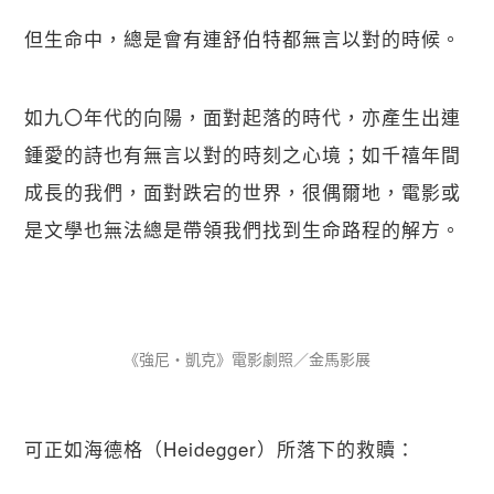
但生命中，總是會有連舒伯特都無言以對的時候。
如九〇年代的向陽，面對起落的時代，亦產生出連
鍾愛的詩也有無言以對的時刻之心境；如千禧年間
成長的我們，面對跌宕的世界，很偶爾地，電影或
是文學也無法總是帶領我們找到生命路程的解方。
《強尼・凱克》電影劇照／金馬影展
可正如海德格（Heidegger）所落下的救贖：