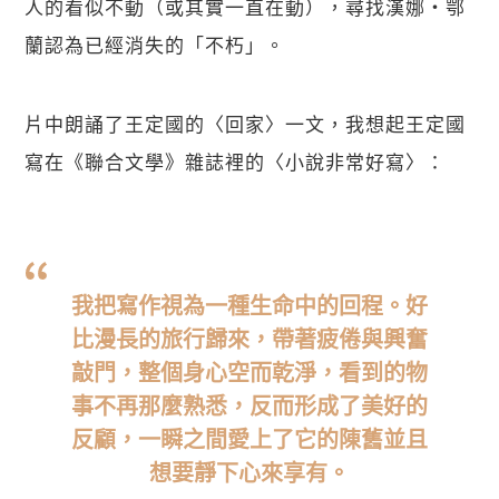
人的看似不動（或其實一直在動），尋找漢娜・鄂
蘭認為已經消失的「不朽」。
片中朗誦了王定國的〈回家〉一文，我想起王定國
寫在《聯合文學》雜誌裡的〈小說非常好寫〉：
我把寫作視為一種生命中的回程。好
比漫長的旅行歸來，帶著疲倦與興奮
關閉
敲門，整個身心空而乾淨，看到的物
事不再那麼熟悉，反而形成了美好的
反顧，一瞬之間愛上了它的陳舊並且
想要靜下心來享有。