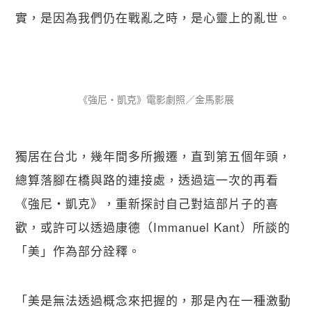
實，是因為我們仍在戰亂之時，是心靈上的亂世。
《強尼・凱克》電影劇照／金馬影展
獨居在台北，幾年間多所搬遷，直到第五個年頭，
總算落腳在橋與路的連接處，透過這一次的再看
《強尼・凱克》，重新探討自己對這部片子的喜
歡，或許可以透過康德（Immanuel Kant）所談的
「美」作為部分詮釋。
「美是無法透過概念來把握的，那是內在一種激動