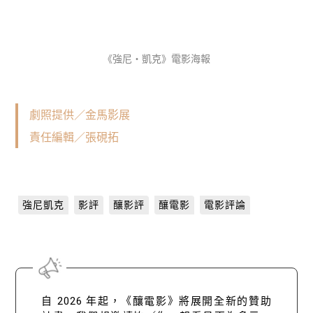
《強尼・凱克》電影海報
劇照提供／金馬影展
責任編輯／張硯拓
強尼凱克
影評
釀影評
釀電影
電影評論
自 2026 年起，《釀電影》將展開全新的贊助