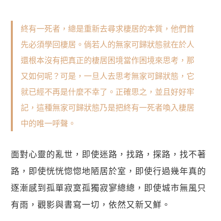
終有一死者，總是重新去尋求棲居的本質，他們首
先必須學回棲居。倘若人的無家可歸狀態就在於人
還根本沒有把真正的棲居困境當作困境來思考，那
又如何呢？可是，一旦人去思考無家可歸狀態，它
就已經不再是什麼不幸了。正確思之，並且好好牢
記，這種無家可歸狀態乃是把終有一死者喚入棲居
中的唯一呼聲。
面對心靈的亂世，即使迷路，找路，探路，找不著
路，即使恍恍惚惚地陋居於室，即使行過幾年真的
逐漸感到孤單寂寞孤獨寂寥總總，即使城市無風只
有雨，觀影與書寫一切，依然又新又鮮。