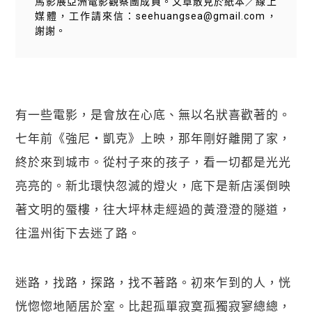
馬影展亞洲電影觀察團成員。文章散見於紙本／線上
媒體，工作請來信：seehuangsea@gmail.com，
謝謝。
有一些電影，是會放在心底、無以名狀喜歡著的。
七年前《強尼・凱克》上映，那年剛好離開了家，
終於來到城市。從村子來的孩子，看一切都是光光
亮亮的。新北環快忽滅的燈火，底下是新店溪倒映
著文明的蜃樓，往大坪林走經過的黃澄澄的隧道，
往溫州街下去迷了路。
迷路，找路，探路，找不著路。初來乍到的人，恍
恍惚惚地陋居於室。比起孤單寂寞孤獨寂寥總總，