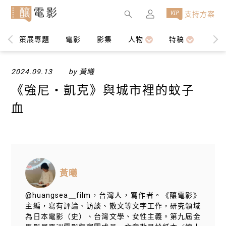
×
支持方案
策展專題
電影
影集
人物
特稿
編輯
2024.09.13
by 黃曦
《強尼・凱克》與城市裡的蚊子
血
黃曦
@huangsea＿film，台灣人，寫作者。《釀電影》
主編，寫有評論、訪談、散文等文字工作，研究領域
為日本電影（史）、台灣文學、女性主義。第九屆金