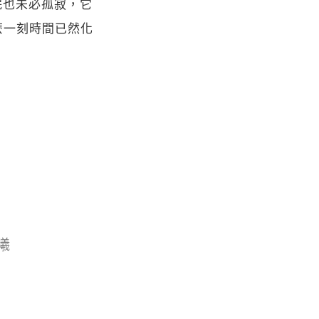
眠也未必孤寂，它
有這麼一刻時間已然化