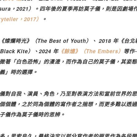
d Asura，2021）。四年後的夏季再訪莫子儀，則是因劇場
yteller，2017）
。
《燦爛時光》（The Best of Youth）、 2018 年《台
ack Kite）、2024 年
《餘燼》（The Embers）
等作
徵著「白色恐怖」的漫漶，而作為自己的莫子儀，其姿態
義」時的選擇。
儀對自我、演員、角色，乃至對表演方法和當前世界的思
個個體，之於同為個體的寫作者之揣想，而更多難以透過
子儀作為莫子儀時的思辨。
多，思索良久，最終決定以部分寫作者的遐思作為各段開