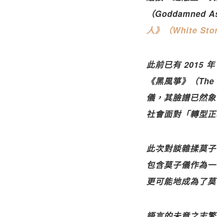
（Goddamne
人》（White Stor
此前已有 2015 年
《黑風箏》（The Bl
儀，其臉譜已然象
社會面對「轉型正
此次對談雜揉莫子
包含莫子儀作為一
更可能地成為了莫
語言的未竟之志繁