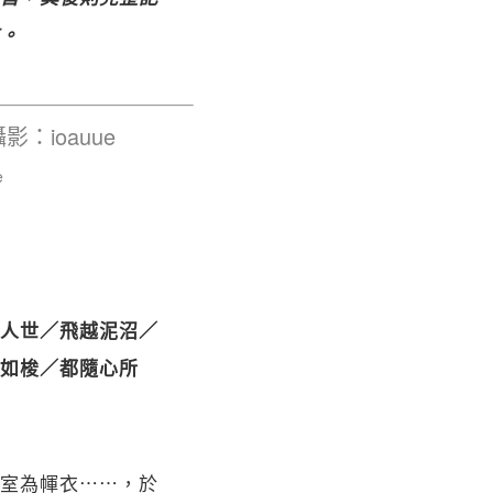
。
e
人世／飛越泥沼／
如梭／都隨心所
室為㡓衣⋯⋯，於