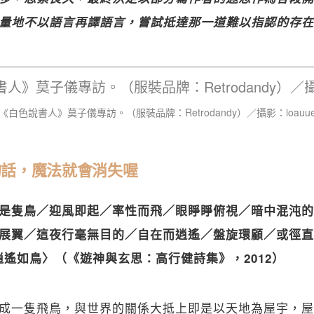
量地不以語言再譯語言，嘗試抵達那一道難以指認的存在
《白色說書人》莫子儀專訪。（服裝品牌：Retrodandy）／攝影：ioauu
的話，魔法就會消失喔
是隻鳥／迎風即起／率性而飛／眼睜睜俯視／暗中混沌的
展翼／這夜行毫無目的／自在而逍遙／盤旋環顧／或徑直
逍遙如鳥〉（《遊神與玄思：高行健詩集》，2012）
成一隻飛鳥，與世界的關係大抵上即是以天地為屋宇，屋