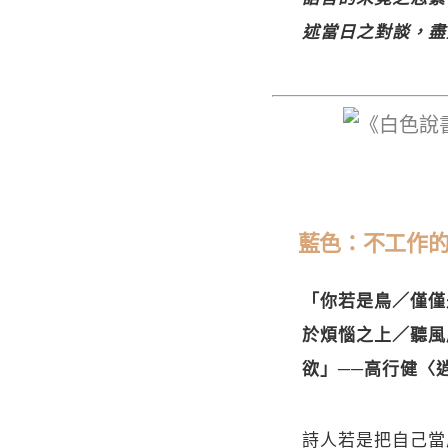
述當日之對談，盡
藍色：不工作
「你若是鳥／僅僅
於煩惱之上／聽風
欲」──高行健〈
詩人若是把自己當