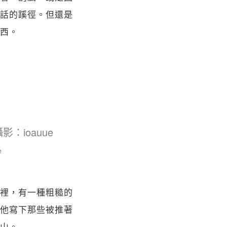
話的蹊徑。但還是
西。
e
裡，有一種粗糙的
他寫下那些被推著
山。