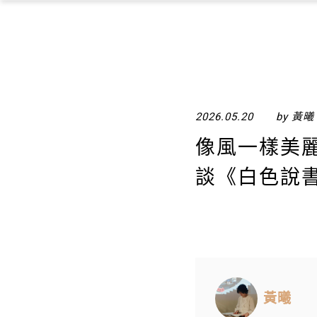
2026.05.20
by 黃曦
像風一樣美
談《白色說
黃曦