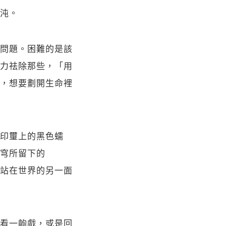
沌。
問題。困難的是該
力祛除那些，「用
，想要劃開生命裡
印璽上的黑色蠕
穹所留下的
站在世界的另一面
看一齣戲，或是回