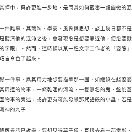
其㡓中，興許更進一步地，是問其如何觀審一處幽微的混
一件難事，其薰陶、學養、風骨與思想，談上幾日都不是
是聽清他的混沌之後，會發現愈是想要靠近他，便愈要戮
的字眼」。然而，這時候以某一種文字工作者的「姿態」
巧言令色了起來。
覺一件事，與其用力地想要描摹那一團，如纏繞在錢婆婆
其周遭的物事，一條乾涸的河流，一隻無名的鬼，盤旋蒼
圍物事的旁述，或許更有可能發覺那咒語般的小蟲，若是
河神的丸子。
總感覺話已說盡，要想見得莫子儀，直接去看一部電影、