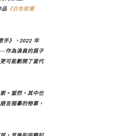
作品
《白色說書
北歌手》、2022 年
──作為演員的莫子
更可能劃開了當代
索。當然，其中也
語言描摹的物事，
首，其後則完整記