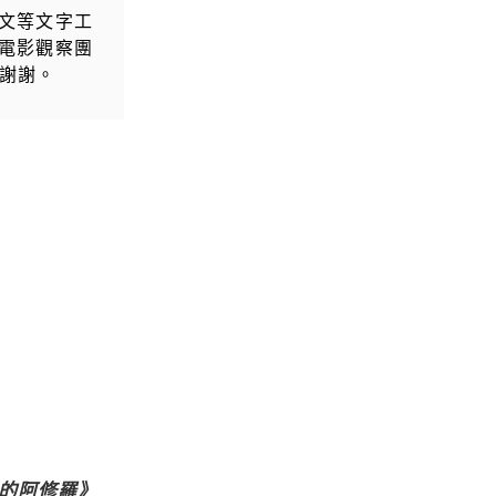
散文等文字工
電影觀察團
，謝謝。
死的阿修羅》