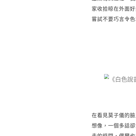
家收拾晾在外面好
嘗試不要巧言令色
在看見莫子儀的臉
想像，一個多話卻
走的時間，偶爾也