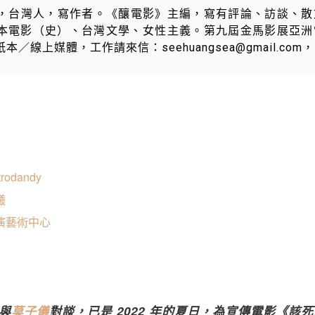
＿film，台灣人，寫作者。《釀電影》主編，寫有評論、訪談、
本電影（史）、台灣文學、女性主義。第九屆金馬影展亞洲
／線上媒體，工作請來信：seehuangsea@gmail.com
odandy
曦
演藝術中心
與
莫子儀
對談，已是 2022 年的夏日，為宣傳電影《該