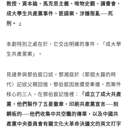
教授、資本論、馬克思主義、唯物史觀、讀書會、
成大學生共產黨事件、匪諜案、涉嫌叛亂──死
刑。 」
本劇特別之處在於，它交出明確的事件，「成大學
生共產黨案」。
見諸參與鄧伯宸口述，鄧湘庭於〈那個大霧的時
代〉記述父親回憶，鄧伯宸因故遭受牽連，而案件
核心的三人，在鄧伯宸記憶裡：
「成立了成大共產
黨，他們製作了五星徽章，印刷共產黨宣言──刻
鋼板的──他們收集中共空飄的傳單，以及中國共
產黨中央委員會有關文化大革命決議文的英文打字