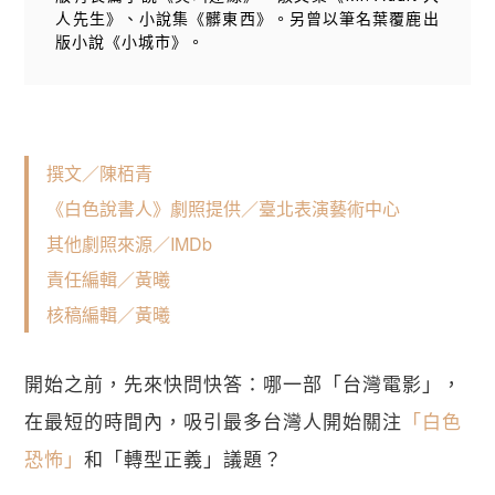
人先生》、小說集《髒東西》。另曾以筆名葉覆鹿出
版小說《小城市》。
撰文／陳栢青
《白色說書人》劇照提供／臺北表演藝術中心
其他劇照來源／IMDb
責任編輯／黃曦
核稿編輯／黃曦
開始之前，先來快問快答：哪一部「台灣電影」，
在最短的時間內，吸引最多台灣人開始關注
「白色
恐怖」
和「轉型正義」議題？