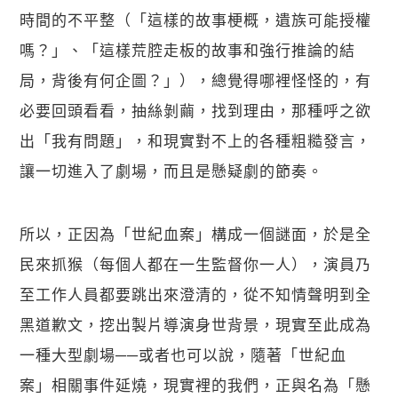
時間的不平整（「這樣的故事梗概，遺族可能授權
嗎？」、「這樣荒腔走板的故事和強行推論的結
局，背後有何企圖？」），總覺得哪裡怪怪的，有
必要回頭看看，抽絲剝繭，找到理由，那種呼之欲
出「我有問題」，和現實對不上的各種粗糙發言，
讓一切進入了劇場，而且是懸疑劇的節奏。
所以，正因為「世紀血案」構成一個謎面，於是全
民來抓猴（每個人都在一生監督你一人），演員乃
至工作人員都要跳出來澄清的，從不知情聲明到全
黑道歉文，挖出製片導演身世背景，現實至此成為
一種大型劇場──或者也可以說，隨著「世紀血
案」相關事件延燒，現實裡的我們，正與名為「懸