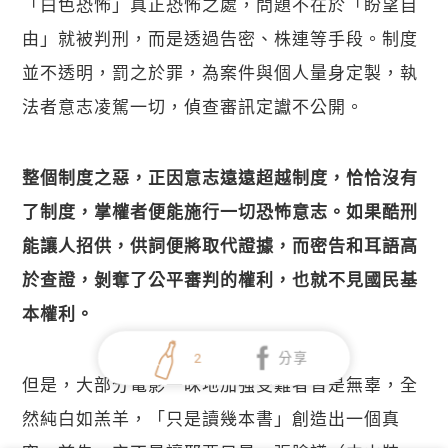
「白色恐怖」真正恐怖之處，問題不在於「盼望自
由」就被判刑，而是透過告密、株連等手段。制度
並不透明，罰之於罪，為案件與個人量身定製，執
法者意志凌駕一切，偵查審訊定讞不公開。
整個制度之惡，正因意志遠遠超越制度，恰恰沒有
了制度，掌權者便能施行一切恐怖意志。如果酷刑
能讓人招供，供詞便將取代證據，而密告和耳語高
於查證，剝奪了公平審判的權利，也就不見國民基
本權利。
2
分享
但是，大部分電影一昧地加強受難者皆是無辜，全
然純白如羔羊，「只是讀幾本書」創造出一個真