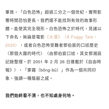
畢竟，「白色恐怖」超過三分之一個世紀，實際影
響時間恐怕更長，我們還不能找到有效的故事形
體，能使其完全現形。白色恐怖之於時代，見諸以
下命名，無論是電影
《大濛》（A Foggy Tale，
2025）
，或者白色恐怖受難者鄧伯宸的口述歷史
〈那個大霧的時代〉（由鄧伯宸口述，其女鄧湘庭
記錄整理，於 2001 年 2 月 26 日連載於《自由時
報》），「雺霧（bông-bū）」作為一個共同印
象，強調一種蔭蔽之感。
我們始終看不清，也不知處身何地。