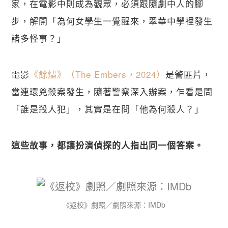
家，在電影中則成為觀眾，必須跟隨劇中人的腳
步，解開「為何女學生一覺醒來，翠華中學裡發生
諸多怪事？」
電影
《餘燼》（The Embers，2024）
是警匪片，
當連環兇殺案發生，隨著警察深入辦案，乍看是問
「誰是殺人犯」，其實是在問「他為何殺人？」
這些故事，都讓扮演偵探的人指出同一個答案。
《返校》劇照／劇照來源：IMDb