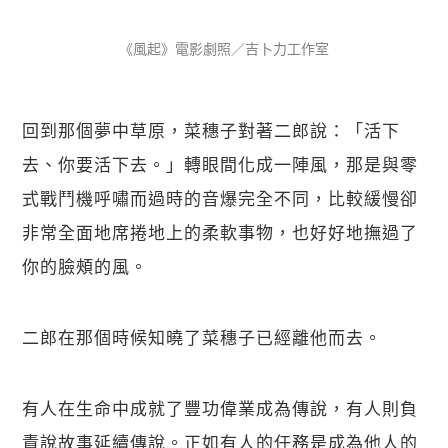
《風起》電影劇照／吉卜力工作室
回到那個夢中草原，菜穗子對著二郎說：「活下
去、你要活下去。」轉眼間化成一陣風，那是與零
式戰鬥機呼嘯而過時的音爆完全不同，比較緩慢卻
非常全面地席捲地上的柔軟事物，也好好地撫過了
你的臉頰的風。
二郎在那個時候知曉了菜穗子已經離他而去。
有人在生命中成就了豐功偉業成為傳說，有人則負
責說故事延續傳說。正如有人的任務是成為他人的