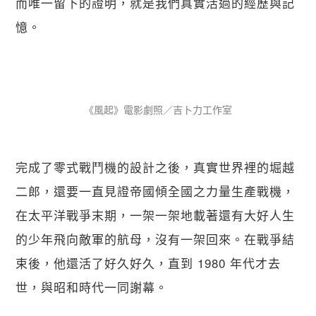
而唯一留下的證明，就是我們真實活過的經歷與記
憶。
《風起》電影劇照／吉卜力工作室
關閉
完成了零式戰鬥機的設計之後，真實世界裡的堀越
二郎，還要一直見證帝國傾全國之力量生產戰機，
在太平洋戰爭末期，一架一架地載著還有大好人生
的少年飛向敵軍的航母，沒有一架回來。在戰爭結
束後，他還活了好久好久，直到 1980 年代才去
世，與昭和時代一同謝幕。