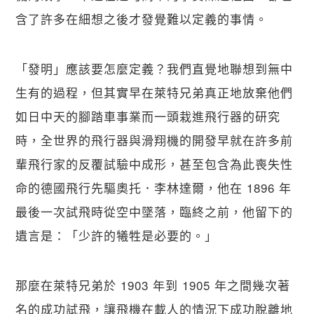
含了許多在細想之後才發覺難以定義的事情。
「發明」應該要怎麼定義？我們直覺地聯想到無中
生有的過程，但其實早在萊特兄弟真正地放棄他們
如日中天的腳踏車事業而一頭栽進飛行器的研究
時，全世界的飛行器與滑翔機的開發早就在許多前
輩飛行家的反覆試驗中成形，甚至包含為此喪失性
命的德國飛行先驅奧托．李林達爾，他在 1896 年
最後一次試飛時從空中墜落，臨終之前，他留下的
遺言是：「少許的犧牲是必要的。」
那麼在萊特兄弟於 1903 年到 1905 年之間幾次著
名的成功試飛，讓飛機在載人的情況下成功脫離地