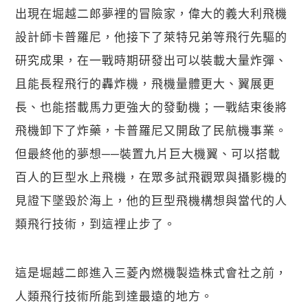
出現在堀越二郎夢裡的冒險家，偉大的義大利飛機
設計師卡普羅尼，他接下了萊特兄弟等飛行先驅的
研究成果，在一戰時期研發出可以裝載大量炸彈、
且能長程飛行的轟炸機，飛機量體更大、翼展更
長、也能搭載馬力更強大的發動機；一戰結束後將
飛機卸下了炸藥，卡普羅尼又開啟了民航機事業。
但最終他的夢想──裝置九片巨大機翼、可以搭載
百人的巨型水上飛機，在眾多試飛觀眾與攝影機的
見證下墜毀於海上，他的巨型飛機構想與當代的人
類飛行技術，到這裡止步了。
這是堀越二郎進入三菱內燃機製造株式會社之前，
人類飛行技術所能到達最遠的地方。