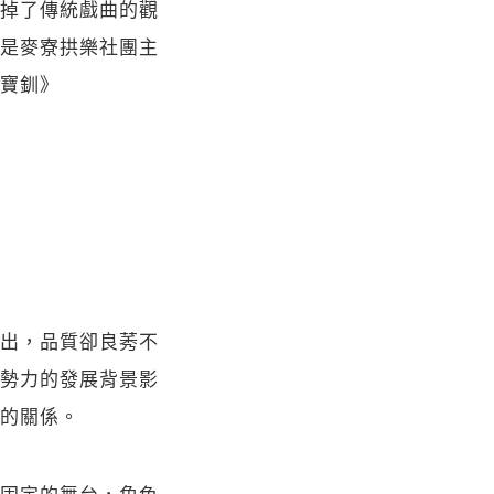
掉了傳統戲曲的觀
是麥寮拱樂社團主
寶釧》
出，品質卻良莠不
勢力的發展背景影
的關係。
固定的舞台，角色