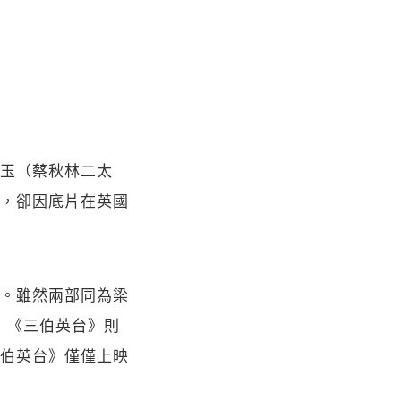
玉（蔡秋林二太
，卻因底片在英國
。雖然兩部同為梁
；《三伯英台》則
伯英台》僅僅上映