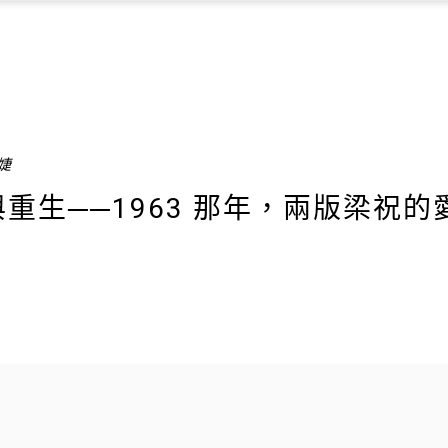
筱婕
重生──1963 那年，兩版梁祝的