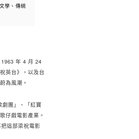
文學、傳統
3 年 4 月 24
祝英台》，以及台
蔚為風潮。
玉歌劇團」、「紅寶
歌仔戲電影產業。
再把這部梁祝電影