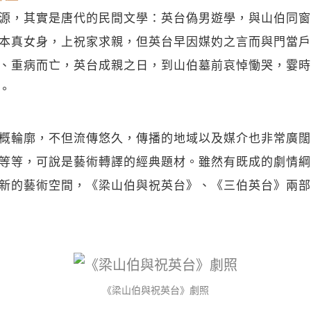
源，其實是唐代的民間文學：英台偽男遊學，與山伯同窗
本真女身，上祝家求親，但英台早因媒妁之言而與門當戶
、重病而亡，英台成親之日，到山伯墓前哀悼慟哭，霎時
。
概輪廓，不但流傳悠久，傳播的地域以及媒介也非常廣闊
等等，可說是藝術轉譯的經典題材。雖然有既成的劇情綱
新的藝術空間，《梁山伯與祝英台》、《三伯英台》兩部
《梁山伯與祝英台》劇照