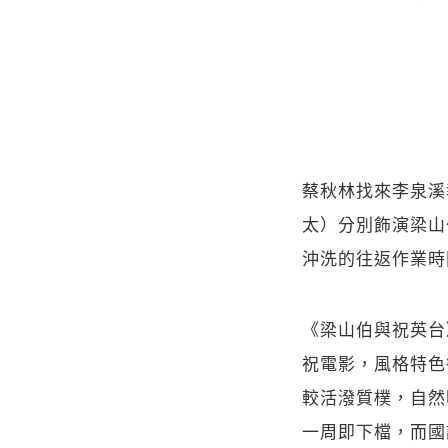
蔡秋林找來李泉溪
太）分別飾演梁山
沖洗的往返作業時
《梁山伯與祝英台
祝電影，風格特色
較活潑質樸，自然
一周即下檔，而國