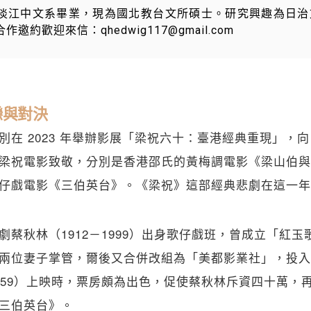
淡江中文系畢業，現為國北教台文所碩士。研究興趣為日治
約歡迎來信：qhedwig117@gmail.com
戀與對決
 2023 年舉辦影展「梁祝六十：臺港經典重現」，向 196
梁祝電影致敬，分別是香港邵氏的黃梅調電影《梁山伯與
仔戲電影《三伯英台》。《梁祝》這部經典悲劇在這一年
劇蔡秋林（1912－1999）出身歌仔戲班，曾成立「紅
兩位妻子掌管，爾後又合併改組為「美都影業社」，投入
959）上映時，票房頗為出色，促使蔡秋林斥資四十萬，
三伯英台》。