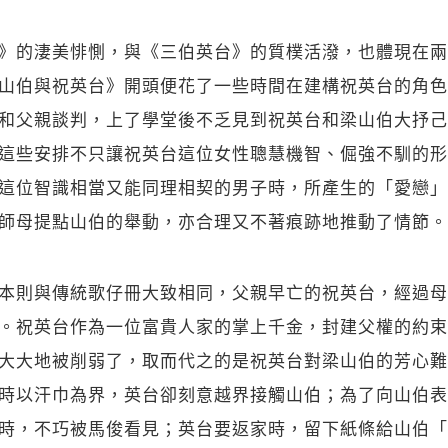
》的淒美悱惻，與《三伯英台》的質樸活潑，也體現在兩
山伯與祝英台》開頭便花了一些時間在建構祝英台的角色
和父親談判，上了學堂後不乏見到祝英台和梁山伯大抒己
這些安排不只讓祝英台這位女性聰慧機智、倔強不馴的形
這位智識相當又能同理相契的男子時，所產生的「愛戀」
師母提點山伯的舉動，亦合理又不著痕跡地推動了情節。
本則與傳統歌仔冊大致相同，父親早亡的祝英台，經過母
。祝英台作為一位富貴人家的掌上千金，封建父權的約束
大大地被削弱了，取而代之的是祝英台對梁山伯的芳心難
時以汗巾為界，英台卻刻意越界接觸山伯；為了向山伯表
時，不巧被馬俊看見；英台要返家時，留下紙條給山伯「