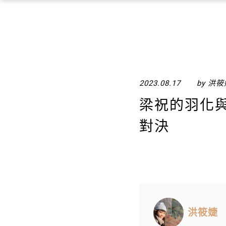
2023.08.17
by 洪
梁祝的羽化與
對決
洪筱婕