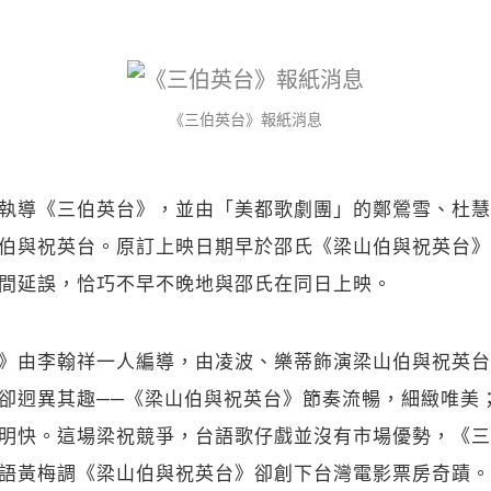
《三伯英台》報紙消息
執導《三伯英台》，並由「美都歌劇團」的鄭鶯雪、杜慧
伯與祝英台。原訂上映日期早於邵氏《梁山伯與祝英台》
間延誤，恰巧不早不晚地與邵氏在同日上映。
》由李翰祥一人編導，由凌波、樂蒂飾演梁山伯與祝英台
卻迥異其趣──《梁山伯與祝英台》節奏流暢，細緻唯美
明快。這場梁祝競爭，台語歌仔戲並沒有市場優勢，《三
語黃梅調《梁山伯與祝英台》卻創下台灣電影票房奇蹟。