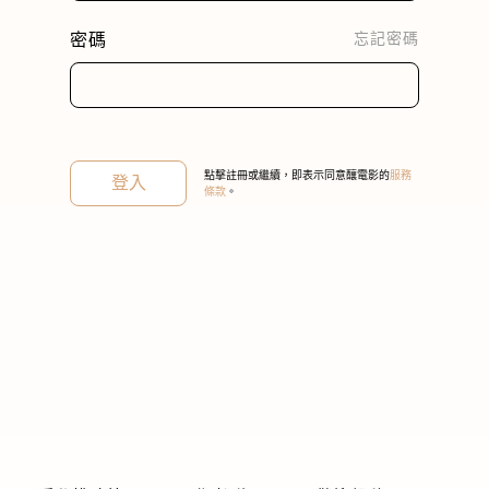
密碼
忘記密碼
關閉
點擊註冊或繼續，即表示同意釀電影的
服務
登入
條款
。