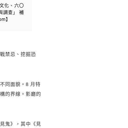
文化、六〇
與調查」 補
om】
戰禁忌、挖掘恐
不同面貌。8 月特
構的界線。影廳的
見鬼》，其中《見