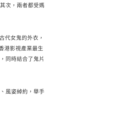
其次，兩者都受媽
著古代女鬼的外衣，
為香港影視產業最生
，同時結合了鬼片
、風姿綽約，舉手