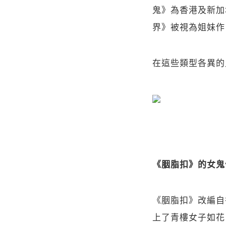
鬼》為香港及新加
界》被視為姐妹作
在這些類型各異的
《胭脂扣》的女鬼
《胭脂扣》改編自
上了青樓女子如花