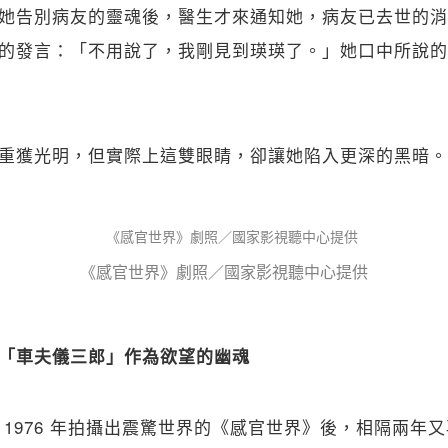
她告別病友的靈魂後，醫生才來通知她，病友已去世的消
的發言：「不用說了，我剛見到瑛瑛了。」她口中所說的
重獲光明，但實際上這雙眼睛，卻讓她陷入更深的黑暗。
《感官世界》劇照／國家影視聽中心提供
「車夫儀三郎」作為欲望的幽魂
 1976 年拍攝出震驚世界的《感官世界》後，相隔兩年