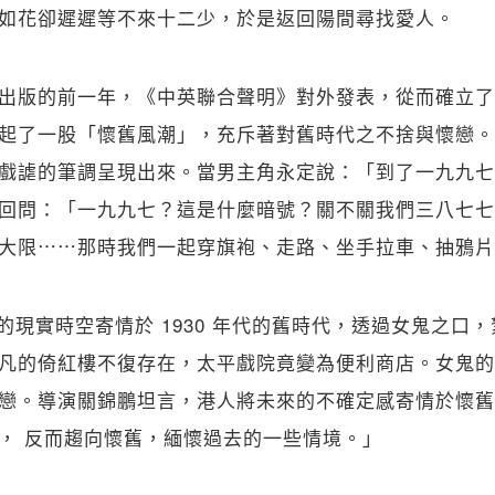
如花卻遲遲等不來十二少，於是返回陽間尋找愛人。
出版的前一年，《中英聯合聲明》對外發表，從而確立了
起了一股「懷舊風潮」，充斥著對舊時代之不捨與懷戀。
戲謔的筆調呈現出來。當男主角永定說：「到了一九九七
回問：「一九九七？這是什麼暗號？關不關我們三八七七
大限⋯⋯那時我們一起穿旗袍、走路、坐手拉車、抽鴉片
年代的現實時空寄情於 1930 年代的舊時代，透過女鬼之口
凡的倚紅樓不復存在，太平戲院竟變為便利商店。女鬼的
戀。導演關錦鵬坦言，港人將未來的不確定感寄情於懷舊
， 反而趨向懷舊，緬懷過去的一些情境。」