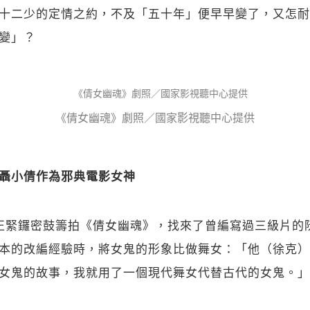
十二少的定情之約，不及「五十年」便早早變了，又怎耐
變」？
《倩女幽魂》劇照／國家影視聽中心提供
聶小倩作為邪典電影女神
徐克正緊鑼密鼓籌拍《倩女幽魂》，找來了曾編寫過三級片
本的改編經驗時，將女鬼的形象比做舞女：「他（徐克）
女鬼的故事，我就用了一個現代舞女代替古代的女鬼。」