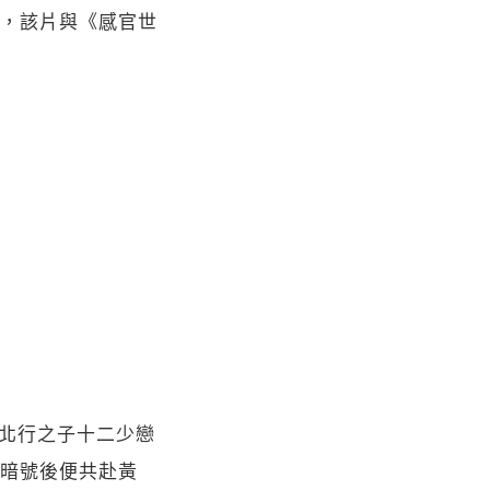
，該片與《感官世
南北行之子十二少戀
暗號後便共赴黃