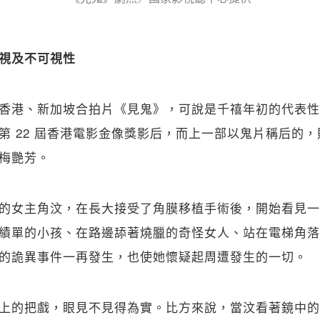
視及不可視性
香港、新加坡合拍片《見鬼》，可說是千禧年初的代表性
第 22 屆香港電影金像獎影后，而上一部以鬼片稱后的
梅艷芳。
的女主角汶，在長大接受了角膜移植手術後，開始看見一
績單的小孩、在路邊舔著燒臘的奇怪女人、站在電梯角落
的詭異事件一再發生，也使她懷疑起周遭發生的一切。
上的把戲，眼見不見得為實。比方來說，當汶看著鏡中的