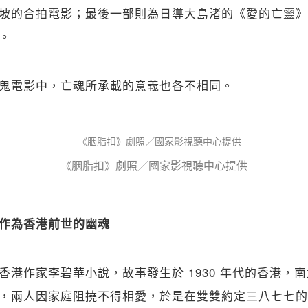
坡的合拍電影；最後一部則為日導大島渚的《愛的亡靈》
。
鬼電影中，亡魂所承載的意義也各不相同。
《胭脂扣》劇照／國家影視聽中心提供
作為香港前世的幽魂
香港作家李碧華小說，故事發生於 1930 年代的香港，
，兩人因家庭阻撓不得相愛，於是在雙雙約定三八七七的