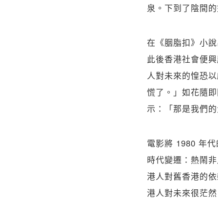
泉。下到了陰間的
在《胭脂扣》小說
此後香港社會便興
人對未來的惶恐以
慌了。」如花隨即
示：「那是我們的
電影將 1980 
時代變遷：熱鬧非
港人對舊香港的依
港人對未來很茫然