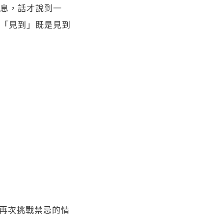
息，話才說到一
「見到」既是見到
又再次挑戰禁忌的情