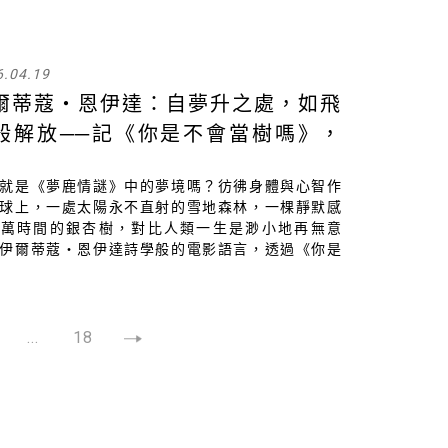
回來探望她的菊花阿姨，我們能看見的都是經過詮
，已經化作千風的一抹身影。
6.04.19
爾蒂蔻・恩伊達：自夢升之處，如飛
般解放──記《你是不會當樹嗎》，
夢鹿情謎》與《我的二十世紀》
就是《夢鹿情謎》中的夢境嗎？彷彿身體與心智作
球上，一處太陽永不直射的雪地森林，一棵靜默感
千萬時間的銀杏樹，對比人類一生是渺小地再無意
伊爾蒂蔻・恩伊達詩學般的電影語言，透過《你是
當樹嗎》呼應 1989 年的《我的二十世紀》，那是
穿行大地之下，看見死亡與荒涼，行經夢升之處的
。
...
18