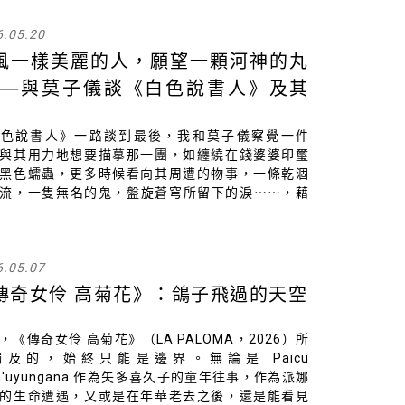
6.05.20
風一樣美麗的人，願望一顆河神的丸
──與莫子儀談《白色說書人》及其
白色說書人》一路談到最後，我和莫子儀察覺一件
與其用力地想要描摹那一團，如纏繞在錢婆婆印璽
黑色蠕蟲，更多時候看向其周遭的物事，一條乾涸
流，一隻無名的鬼，盤旋蒼穹所留下的淚⋯⋯，藉
周圍物事的旁述，或許更有可能發覺那咒語般的小
若是站在世界的另一面端詳，祂就是那顆河神的丸
6.05.07
傳奇女伶 高菊花》：鴿子飛過的天空
，《傳奇女伶 高菊花》（LA PALOMA，2026）所
觸及的，始終只能是邊界。無論是 Paicu
ta'uyungana 作為矢多喜久子的童年往事，作為派娜
的生命遭遇，又或是在年華老去之後，還是能看見