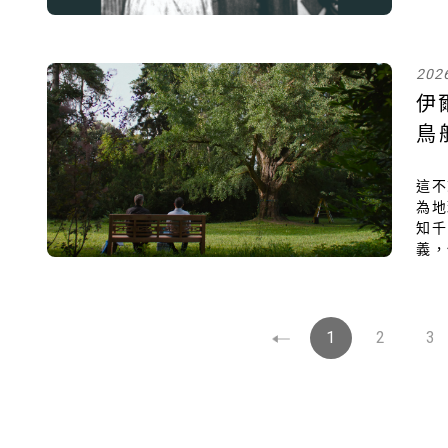
父親
釋的
202
伊
鳥
《
這不
為地
知
義，
不會
我們
途徑
1
2
3