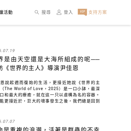
×
搜尋
登入
支持方案
釀活動
6.07.19
界是由天空還是大海所組成的呢──
訪《世界的主人》導演尹佳恩
佳恩說起週而復始的生活，更接近她說《世界的主
（The World of Love，2025）是一口小缽，最深
口和最大的療癒，就在這一只以虛構為名的容器。
能更接近於，巨大的壞事發生之後，我們總是回到
拾的日常。無能為力的是時間，但她用時間鍛造的
私密地指向我們。
6.07.07
命是重複的浪潮，活著是群蟲的不幸