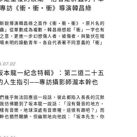
─專訪《衝・衝・衝》導演韓昌綠
新銳導演韓昌綠之首作《衝・衝・衝》，原片名的
蟲」從單數成為複數，韓昌綠想起「衝」一字也有
之意，更進一步幻想傷人者、被傷者，與蟄伏在暗
場未明的躁動青年，各自代表著不同意義的「衝」
曾經他們衝破威權而來，但生命到頭依然是一場追
一群人類裡究竟有幾隻蟲子呢？青年們想要傷害的
是什麼？
6.07.02
坂本龍一紀念特輯》：第二道二十五
的人生指引──專訪攝影師瀧本幹也
們幾乎無法回應這一段話，彼此都陷入長長的沉默
我彷彿聽到了坂本龍一說話：「沒有聲音的地方，
樣有音樂，地球深處有音樂喔，這很有趣吧？」而
幹也猶然靦腆、但幽默地向他說：「坂本先生，你
在還是不停在 Instagram 上更新消息呢！就好像還
，還在那裡一樣。」