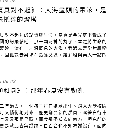
6.06.06
寶貝對不起》：大海盡頭的暈眩，是
未抵達的燈塔
貝對不起》的記憶與生命，當真是金光底下散成了
圓的紛飛貓毛。那一顆河神的丸子，本是將生命的
遭逢，灑在一片深藍色的大海，看過去是全無層巒
，因此過去與現在錯落交逢，蘿莉塔與再大一點的
塔並無二致，安格妮絲與安妮・艾諾可以拿同一枝
作，艾娃・維克多與維吉尼亞・吳爾芙可以看見同
燈塔。
6.06.03
頤和園》：那年春夏沒有動亂
二年過去，一個孩子打自娘胎出生、踏入大學校園
月又悄悄地到來。歷史翻開新的扉頁，踏著自行車
年云云那是己職，而今卻不知去向何方，坦克前的
更是就此杳無蹤跡。白百合也不知凋謝沒有，面向
的前方，我們只知道，那年春夏沒有動亂。《頤和
當真是 Summer Palace，沒有動亂，只有愛情。