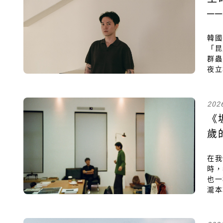
─
韓國
「昆
群蟲
夜立
——
擊，
慾望
202
《
歲
在我
時，
也一
瀧本
到現
活著