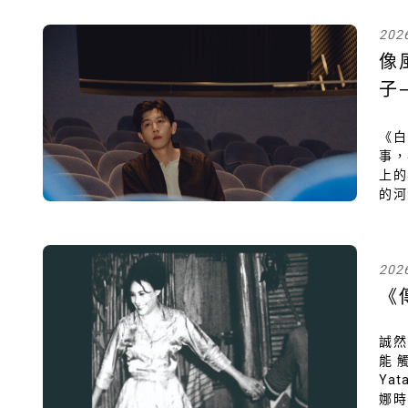
202
像
子
後
《
事，
上的
的河
由對
蟲，
子。
202
《
誠然
能
Ya
娜時