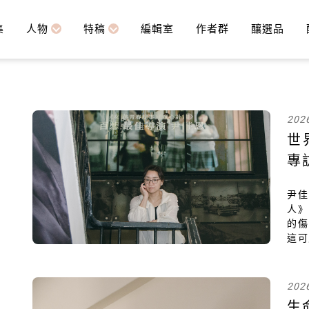
集
人物
特稿
編輯室
作者群
釀選品
202
世
專
尹
人》
的傷
這可
收
劍，
202
生