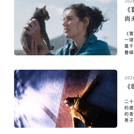
202
《
尚
《寶
一球
萬千
疊嶂
蘿莉
筆寫
一座
202
《
二十
的歲
關閉
的青
男子
渙散
園》