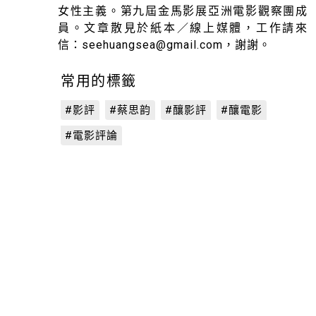
女性主義。第九屆金馬影展亞洲電影觀察團成
員。文章散見於紙本／線上媒體，工作請來
信：seehuangsea@gmail.com，謝謝。
常用的標籤
#影評
#蔡思韵
#釀影評
#釀電影
#電影評論