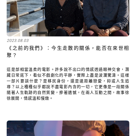
2023.08.03
《之前的我們》：今生走散的關係，能否在來世相
聚？
這是部相當溫柔的電影。許多說不出口的情感透過眼神交會，潛
藏日常底下，看似不戲劇化的平靜，實際上盡是波瀾驚濤。這樣
一部片要談什麼？是移民身份，還是遠距離戀愛，抑或人生追
尋？以上種種似乎都說不盡電影內含的一切，它更像是一段關係
隨著人生軌跡的自然質變，摻著遺憾，在兩人互動之間，故事徐
徐展開，情感溫和慢燉。