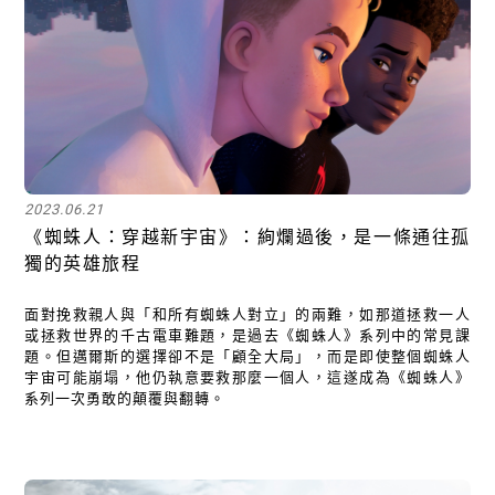
2023.06.21
《蜘蛛人：穿越新宇宙》：絢爛過後，是一條通往孤
獨的英雄旅程
面對挽救親人與「和所有蜘蛛人對立」的兩難，如那道拯救一人
或拯救世界的千古電車難題，是過去《蜘蛛人》系列中的常見課
題。但邁爾斯的選擇卻不是「顧全大局」，而是即使整個蜘蛛人
宇宙可能崩塌，他仍執意要救那麼一個人，這遂成為《蜘蛛人》
系列一次勇敢的顛覆與翻轉。