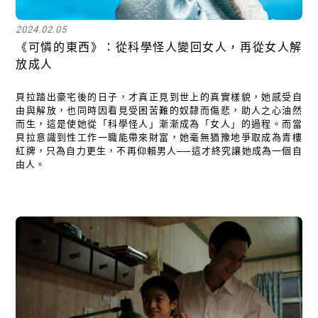
2024.02.05
《可憐的東西》：從科學怪人變回女人，再從女人解
放成人
貝拉踏出豪宅後的日子，才真正見到世上的真實樣貌，她感受自
由與解放，也同時因看見受困苦難的奴隸而傷悲，助人之心油然
而生，這是使她從「科學怪人」漸漸成為「女人」的過程。而當
貝拉意識到性工作一職能帶來財富，她毫無猶豫地爭取成為青樓
紅牌，只為自力更生，不再仰賴男人──這才終究讓她成為一個自
由人。