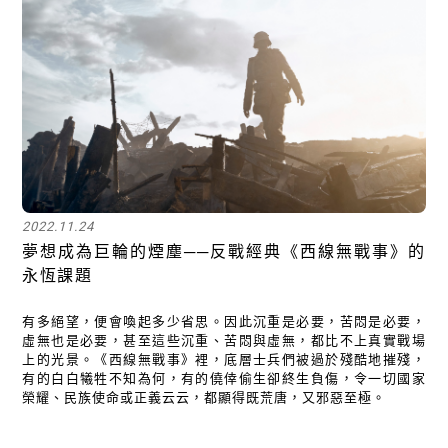
2022.11.24
夢想成為巨輪的煙塵──反戰經典《西線無戰事》的
永恆課題
有多絕望，便會喚起多少省思。因此沉重是必要，苦悶是必要，
虛無也是必要，甚至這些沉重、苦悶與虛無，都比不上真實戰場
上的光景。《西線無戰事》裡，底層士兵們被過於殘酷地摧殘，
有的白白犧牲不知為何，有的僥倖偷生卻終生負傷，令一切國家
榮耀、民族使命或正義云云，都顯得既荒唐，又邪惡至極。