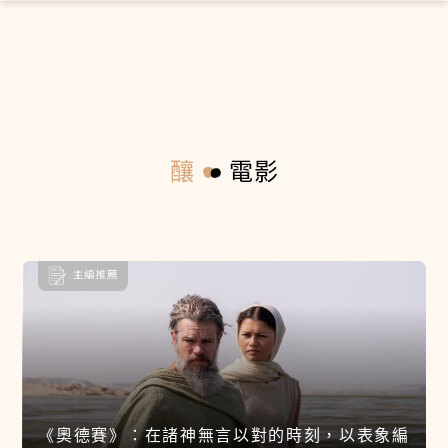
×
釀
電影
《奧德賽》：在諸神無言以對的時刻，以表象編