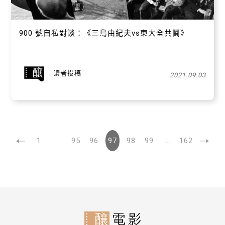
900 號自私對談：《三島由紀夫vs東大全共鬪》
讀者投稿
2021.09.03
1
...
95
96
97
98
99
...
162