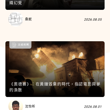
織幻覺
桑妮
2026.08.05
《奧德賽》：在黃鐘毀棄的時代，指認電影與夢
的渙散
沈怡昕
2026.08.01