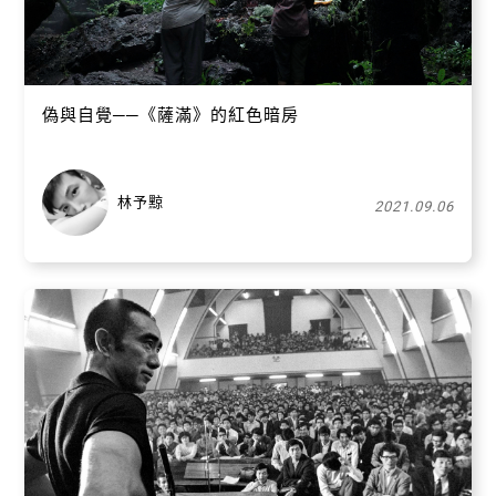
偽與自覺──《薩滿》的紅色暗房
林予黥
2021.09.06