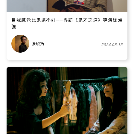
自我感覺比鬼還不好──專訪《鬼才之道》導演徐漢
強
張硯拓
2024.08.13