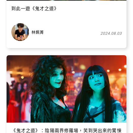
到此一遊《鬼才之道》
林姵菁
2024.08.03
《鬼才之道》：陰陽兩界修羅場，笑到哭出來的驚悚