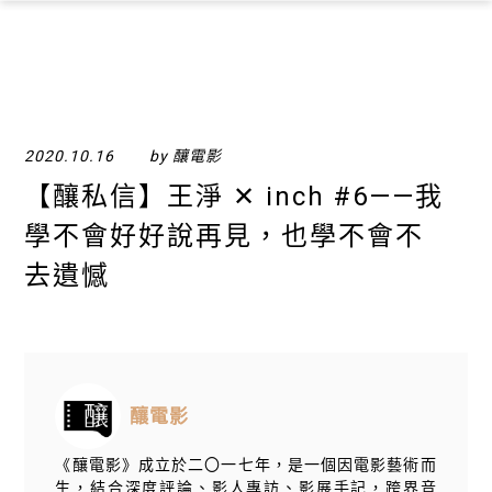
×
2020.10.16
by 釀電影
【​釀私信】王淨 ✕ inch #6——我
學不會好好說再見，也學不會不
去遺憾
釀電影
《釀電影》成立於二〇一七年，是一個因電影藝術而
生，結合深度評論、影人專訪、影展手記，跨界音