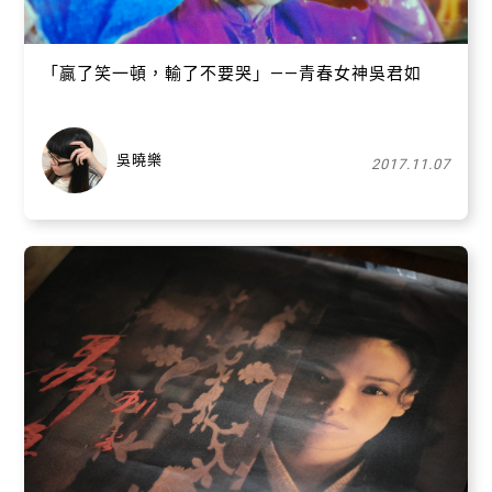
「贏了笑一頓，輸了不要哭」——青春女神吳君如
吳曉樂
2017.11.07
關閉