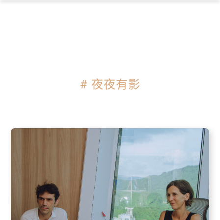
×
# 夜夜有影