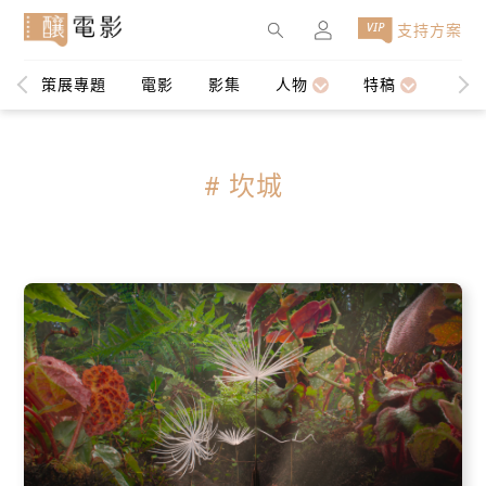
×
支持方案
策展專題
電影
影集
人物
特稿
編輯
# 坎城