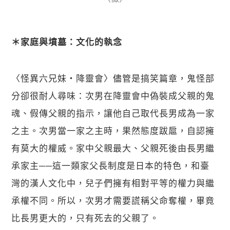
＊家庭與墳墓：文化的執念
〈怪異六兄妹・降靈會〉儘管是搞笑篇章，鬼怪部
分卻很耐人尋味：次男在降靈會中偽裝成父親的鬼
魂、假傳父親的指示，讓他自己取代長男成為一家
之主。次男當一家之主時，果然態度跋扈，自認擁
有莫大的權威。家中父親最大、父親死後由長男繼
承家主──這一類家父長制度是日本的特色，和臺
灣的漢人文化中，兒子們擁有相對平等的權力與繼
承權不同。所以，次男才需要謊稱父命奪權，畢竟
比長男更大的，只有死去的父親了。