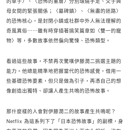
的車子〉、〈恐怖的重層〉分別環繞手足、父子與
母女間的緊張關係；〈墓碑鎮〉、〈無盡的迷路〉
的恐怖核心，是封閉小鎮或社群中外人無法理解的
奇風異俗⋯⋯雖有時穿插著搞笑篇章如〈雙一的寵
物〉等，多數故事依然偏向驚悚、恐怖類型。
看過這些故事，不禁再次驚嘆伊藤潤二挑選主題的
能力。他總能精準地把握當代的恐怖感覺，借用一
些基礎恐怖要素，但只是做為引子，再憑自己的想
像創造出獨特、卻讓人產生共鳴的恐怖故事。
那什麼樣的人會對伊藤潤二的故事產生共鳴呢？
Netflix 為這系列下了「日本恐怖故事」的副標，身