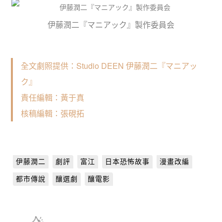
伊藤潤二『マニアック』製作委員会
全文劇照提供：
Studio DEEN 伊藤潤二『マニアッ
ク』
責任編輯：黃于真
核稿編輯：張硯拓
伊藤潤二
劇評
富江
日本恐怖故事
漫畫改編
都市傳說
釀選劇
釀電影