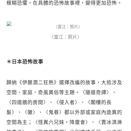
模糊恐懼，在具體的恐怖故事裡，變得更加恐怖。
〈富江：照片〉
＊日本恐怖故事
歸納《伊藤潤二狂熱》選擇改編的故事，大抵涉及
空間、家庭、奇風異俗等主題。〈隧道奇譚〉、
〈四道牆的房間〉、〈侵入者〉、〈閣樓的長
髮〉、〈黴〉、〈鬼巷〉都以外部或家庭內詭異的
空間為主；〈怪異六兄妹・降靈會〉、〈賣冰淇淋