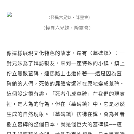
〈怪異六兄妹・降靈會〉
關閉
像這樣展現文化特色的故事，還有〈墓碑鎮〉：一
對兄妹為了拜訪親友，來到一座特殊的小鎮，鎮上
佇立無數墓碑，連馬路上也遍佈著──這是因為墓
碑鎮的人們，死後的屍體會逐漸在原地變成墓碑。
這個設定很有趣，「死者化成墓碑」在我們的現實
裡，是人為的行為，但在〈墓碑鎮〉中，它是必然
生成的自然現象。〈墓碑鎮〉彷彿在說，會為死者
樹立墓碑的整個日本，就是個巨大的墓碑鎮──這