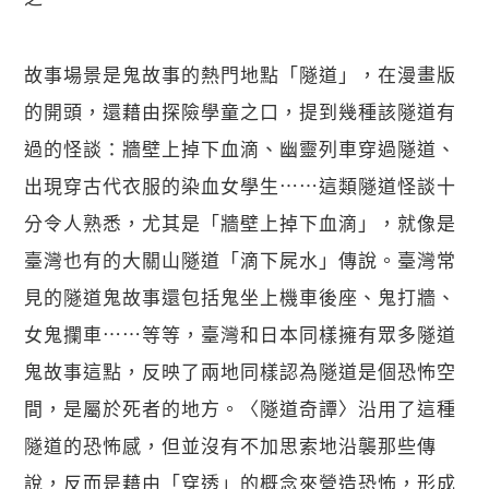
故事場景是鬼故事的熱門地點「隧道」，在漫畫版
的開頭，還藉由探險學童之口，提到幾種該隧道有
過的怪談：牆壁上掉下血滴、幽靈列車穿過隧道、
出現穿古代衣服的染血女學生⋯⋯這類隧道怪談十
分令人熟悉，尤其是「牆壁上掉下血滴」，就像是
臺灣也有的大關山隧道「滴下屍水」傳說。臺灣常
見的隧道鬼故事還包括鬼坐上機車後座、鬼打牆、
女鬼攔車⋯⋯等等，臺灣和日本同樣擁有眾多隧道
鬼故事這點，反映了兩地同樣認為隧道是個恐怖空
間，是屬於死者的地方。〈隧道奇譚〉沿用了這種
隧道的恐怖感，但並沒有不加思索地沿襲那些傳
說，反而是藉由「穿透」的概念來營造恐怖，形成