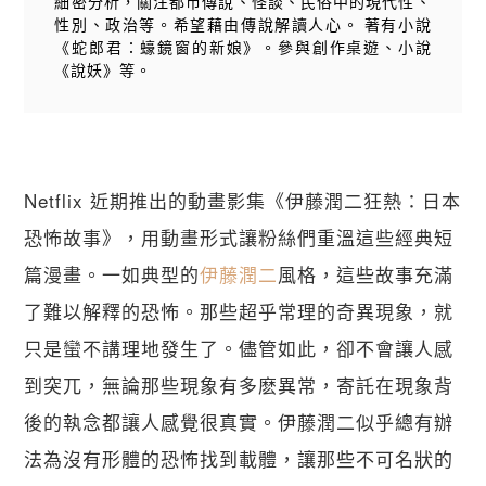
細密分析，關注都市傳說、怪談、民俗中的現代性、
性別、政治等。希望藉由傳說解讀人心。 著有小說
《蛇郎君：蠔鏡窗的新娘》。參與創作桌遊、小說
《說妖》等。
Netflix 近期推出的動畫影集《伊藤潤二狂熱：日本
恐怖故事》，用動畫形式讓粉絲們重溫這些經典短
篇漫畫。一如典型的
伊藤潤二
風格，這些故事充滿
了難以解釋的恐怖。那些超乎常理的奇異現象，就
只是蠻不講理地發生了。儘管如此，卻不會讓人感
到突兀，無論那些現象有多麽異常，寄託在現象背
後的執念都讓人感覺很真實。伊藤潤二似乎總有辦
法為沒有形體的恐怖找到載體，讓那些不可名狀的