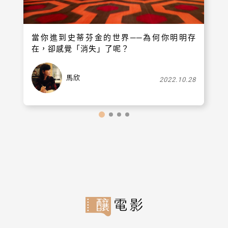
當你進到史蒂芬金的世界──為何你明明存
在，卻感覺「消失」了呢？
馬欣
2022.10.28