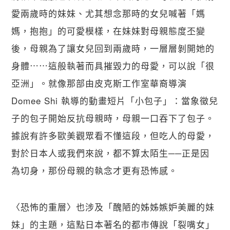
愛兩歲時的妹妹、尤其想念那時的女兒喊著「媽
媽，抱抱」的可愛模樣，在妹妹對母親態度丕變
後，母親為了讓女兒回到兩歲時，一層層剝開她的
身體⋯⋯這般執著而具摧毀力的母愛，可以說「很
亞洲」。就像那部由皮克斯工作室華裔導演
Domee Shi 執導的動畫短片「小包子」：當象徵兒
子的包子開始反抗母親時，母親一口吞下了包子。
據說有許多歐美觀眾看不懂這段，但吃人的母愛，
對於日本人或我們來說，都不算太陌生──正是因
為切身，那份母親的執念才更有恐怖感。
〈恐怖的重層〉也涉及「醜陋的姊姊嫉妒美麗的妹
妹」的主題，這點日本著名的都市傳說「裂嘴女」