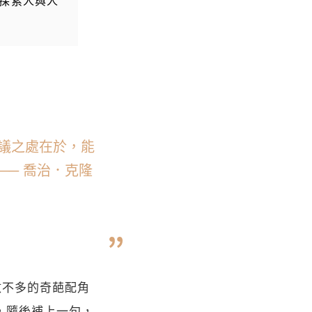
閱讀探索人與人
議之處在於，能
─ 喬治．克隆
為數不多的奇葩配角
or，隨後補上一句，