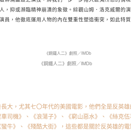
人，抑或瀕臨精神崩潰的象徵。綜觀山姆．洛克威爾的演
演員，他徹底運用人物的內在雙重性塑造衝突，如此特質
《鋼鐵人二》劇照／IMDb
養長大，尤其七〇年代的美國電影，他們全是反英雄
程車司機》、《浪蕩子》、《窮山惡水》、《絲克伍
《蠻牛》、《殘酷大街》，這些都是關於反英雄的電