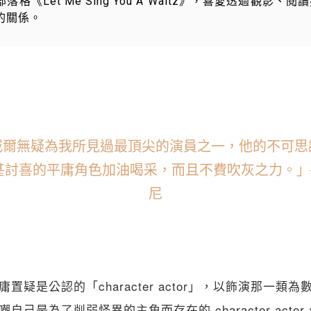
格《Let Me Sing You A Waltz》，喜愛透過觀影、
的關係。
威爾無疑為我所見過最頂尖的演員之一，他的不可思
甚討喜的平庸角色加油喝采，而且不費吹灰之力。」─
尼
置疑是公認的「character actor」，以飾演那一類
自己是為了削弱怪異的主角而存在的 character act