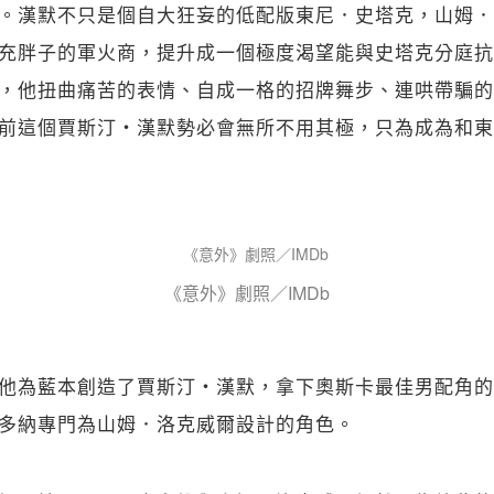
。漢默不只是個自大狂妄的低配版東尼．史塔克，山姆．
關閉
充胖子的軍火商，提升成一個極度渴望能與史塔克分庭抗
，他扭曲痛苦的表情、自成一格的招牌舞步、連哄帶騙的
前這個賈斯汀・漢默勢必會無所不用其極，只為成為和東
《意外》劇照／IMDb
他為藍本創造了賈斯汀・漢默，拿下奧斯卡最佳男配角的
多納專門為山姆．洛克威爾設計的角色。