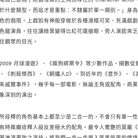
於什麼類型，而這才是重點：不隸屬於單一類別。」身為
色的侷限，上戲如有神般穿梭於各種滑稽可笑、充滿戲劇
色龍演員，往往讓綠葉變得比紅花還搶眼，旁人演起來乏
住觀眾的目光。
2009 月球漫遊》、《瘋狗綁票令》等少數作品，細數從
、《刺殺傑西》、《鋼鐵人2》，到近年的《意外》、《
朱威爾事件》，幾乎每一部電影，無論主角或配角、商業
象深刻的演出。
所詮釋的角色基本上都至少是二合一的，不會只有單一性
有時瘋癲詮釋人設反差極大的配角。最令人驚艷的莫屬《20
著淋漓盡致之演技，將我們一步一步捲入匪夷所思的情境