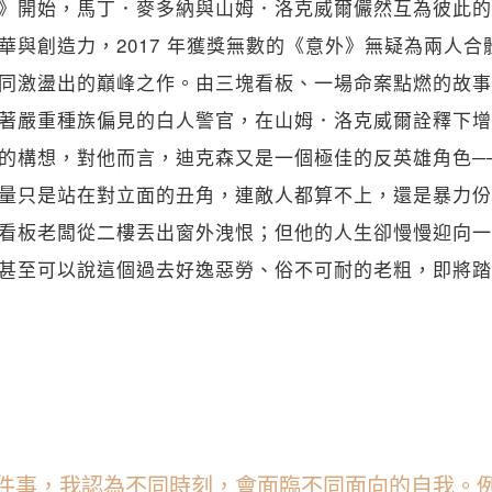
》開始，馬丁．麥多納與山姆．洛克威爾儼然互為彼此的
華與創造力，2017 年獲獎無數的《意外》無疑為兩人
同激盪出的巔峰之作。由三塊看板、一場命案點燃的故事
著嚴重種族偏見的白人警官，在山姆．洛克威爾詮釋下增
的構想，對他而言，迪克森又是一個極佳的反英雄角色─
量只是站在對立面的丑角，連敵人都算不上，還是暴力份
看板老闆從二樓丟出窗外洩恨；但他的人生卻慢慢迎向一
甚至可以說這個過去好逸惡勞、俗不可耐的老粗，即將踏
件事，我認為不同時刻，會面臨不同面向的自我。