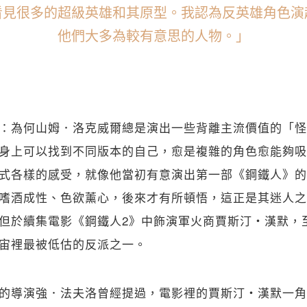
看見很多的超級英雄和其原型。我認為反英雄角色演
他們大多為較有意思的人物。」
：為何山姆．洛克威爾總是演出一些背離主流價值的「怪
身上可以找到不同版本的自己，愈是複雜的角色愈能夠吸
式各樣的感受，就像他當初有意演出第一部《鋼鐵人》的
嗜酒成性、色欲薰心，後來才有所頓悟，這正是其迷人之
但於續集電影《鋼鐵人2》中飾演軍火商賈斯汀・漢默，
宙裡最被低估的反派之一。
的導演強．法夫洛曾經提過，電影裡的賈斯汀・漢默一角