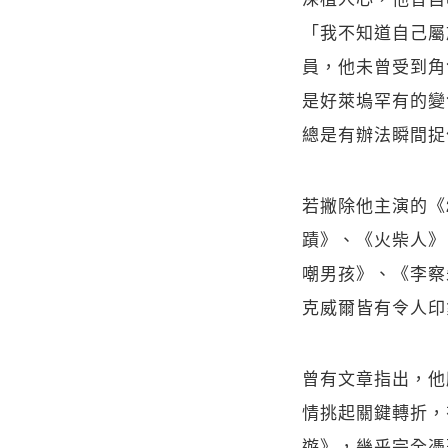
「我不知道自己屬
員，他未曾受到角
是好萊塢罕有的變
總是有辦法瞬間捉
若撇除他主演的《
蹟》、《火柴人》
嘲男孩》、《李察
克威爾皆有令人印
曾有文章指出，他
情挑起關鍵轉折，
遊》，幾乎完全憑