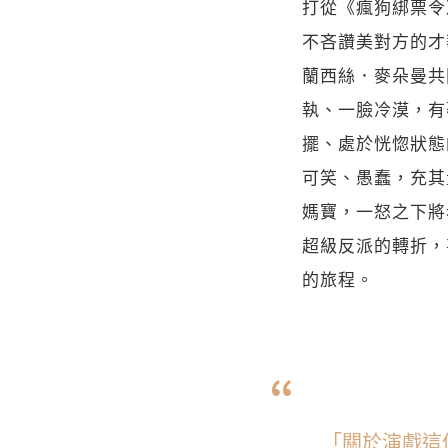
打從《瘋狗綁票令
不吝讚美對方的才
蘭西絲．麥朵曼共
執、一臉冷漠，有
擺、處於恍惚狀態
可笑、愚蠢，充其
媽寶，一怒之下將
超級反派的轉折，
的旅程。
「關於演戲這