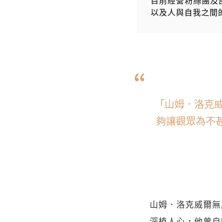
目前經營粉絲團及部落
以及人與自我之間
「山姆．洛克
夠讓觀眾為不
山姆．洛克威爾無庸
深植人心，他曾自嘲