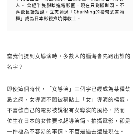
人。 曾經半隻腳踏進電影圈，現在只剩腳趾頭。不
喜歡長話短說，立志透過「CharMing的投幣式置物
櫃」成為日本影視推坑傳教士。
當我們提到女導演時，多數人的腦海會先跑出誰的
名字？
即使這個時代，「女導演」三個字已經成為某種禁
忌之詞，女導演不願被稱貼上「女」導演的標籤，
不喜歡自己的電影被說很有女導演的風格，然而一
位生在日本的女性要執起導演筒、拍攝電影，卻是
一件極為不容易的事情。不管是過去還是現在。