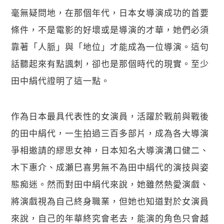
毫無疑問地，在那個年代，日本女導演成功的首要
條件，不是電影的好壞或是導演的才華，她們必須
靠著「人脈」與「地位」才能成為一位導演。這句
話聽起來有點諷刺，卻也是那個時代的現實。至少
田中絹代證明了這一點。
作為日本最具代表性的女演員，活躍於戰前與戰後
的田中絹代，一生拍過三百多部片，成為各大導演
爭相邀請的繆思女神，日本知名大導演溝口健二、
木下惠介、成瀬巳喜男無不為田中絹代的演技與姿
態痴迷。然而對田中絹代來說，她雖然熱愛演戲、
將演戲視為自己終身職業，但她也知道對於女演員
來說，自己的年華終究會老去，能演的角色只會越