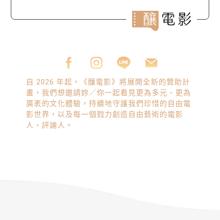
自 2026 年起，《釀電影》將展開全新的贊助計
畫，我們想邀請妳／你一起看見更為多元、更為
廣袤的文化體驗，持續地守護我們珍惜的自由電
影世界，以及每一個戮力創造自由藝術的電影
人、評論人。