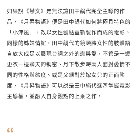
如果說《戀文》是無法讓田中絹代完全主導的作
品，《月昇物語》便是田中絹代如何將極具特色的
「小津風」，改以女性觀點重新製作而成的電影。
同樣的姊妹情誼，田中絹代的鏡頭將女性的肢體語
言放大成足以展現台詞之外的戀與愛，不管是一邊
更衣一邊聊天的親密、月下散步時兩人面對愛情不
同的性格與態度、或是父親對於嫁女兒的正面態
度，《月昇物語》可以說是田中絹代逐漸掌握電影
主導權，並融入自身觀點的上乘之作。