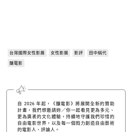
台灣國際女性影展
女性影展
影評
田中絹代
釀電影
自 2026 年起，《釀電影》將展開全新的贊助
計畫，我們想邀請妳／你一起看見更為多元、
更為廣袤的文化體驗，持續地守護我們珍惜的
自由電影世界，以及每一個戮力創造自由藝術
的電影人、評論人。