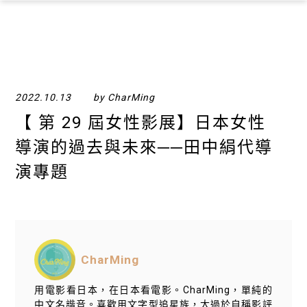
×
2022.10.13
by CharMing
【 ​第 29 屆女性影展】日本女性
導演的過去與未來──田中絹代導
演專題
CharMing
用電影看日本，在日本看電影。CharMing，單純的
中文名諧音。喜歡用文字型追星族，大過於自稱影評