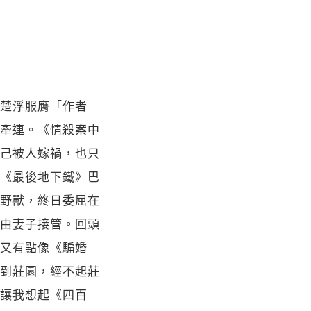
楚浮服膺「作者
牽連。《情殺案中
己被人嫁禍，也只
《最後地下鐵》巴
野獸，終日委屈在
由妻子接管。回頭
又有點像《騙婚
到莊園，經不起莊
讓我想起《四百