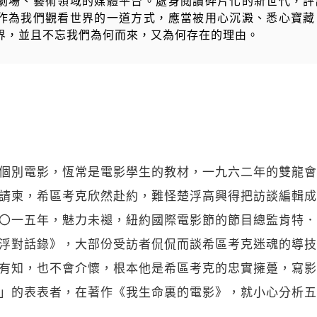
劇場、藝術領域的媒體平台。處身閱讀碎片化的新世代，評
作為我們觀看世界的一道方式，應當被用心沉澱、悉心寶藏
界，並且不忘我們為何而來，又為何存在的理由。
個別電影，恆常是電影學生的教材，一九六二年的雙龍會
請柬，希區考克欣然赴約，難怪楚浮高興得把訪談編輯成
〇一五年，魅力未褪，紐約國際電影節的節目總監肯特．
浮對話錄》，大部份受訪者侃侃而談希區考克迷魂的導技
有知，也不會介懷，根本他是希區考克的忠實擁躉，寫影
」的表表者，在著作《我生命裏的電影》，就小心分析五