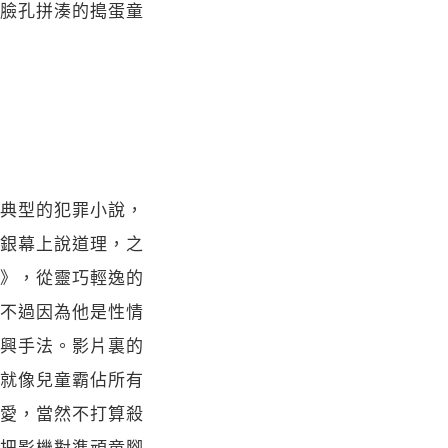
臉孔拼湊的搗蛋童
典型的犯罪小說，
銀幕上說道理，之
》，從靈巧輕逸的
不過因為他是性情
興手法。影片裏的
就像兒童霸佔所有
愛，當然不打算殺
把影機對準頑童腳