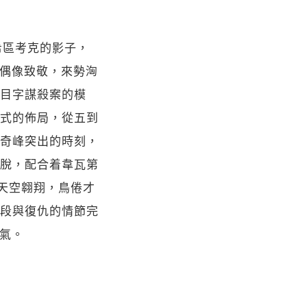
着希區考克的影子，
）向偶像致敬，來勢洶
目字謀殺案的模
式的佈局，從五到
奇峰突出的時刻，
脫，配合着韋瓦第
天空翱翔，鳥倦才
段與復仇的情節完
口氣。