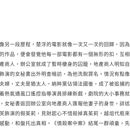
像另一段歷程，楚浮的電影就像一次又一次的回歸，因為
的作品，便會發覺他每一部電影都有一個無形的扣，互相
產商人，辦公室就成了暫時棲身的囚籠，地產商人明知自
飾演的女秘書出外明查暗訪，為他洗脫罪名。情況有點像
夫婦，丈夫是猶太人，納粹黨佔領法國後，成了被追捕的
着熱氣通風口遙控指導演員排練新戲，劇院的大小事務就
，女秘書返回辦公室向地產商人匯報他妻子的身世，詳述
芙飾演的假茱莉，見財起心不惜殺掉真茱莉，越俎代庖來
感動，和盤托出真相。《情殺案中案》結尾一群頑童，先