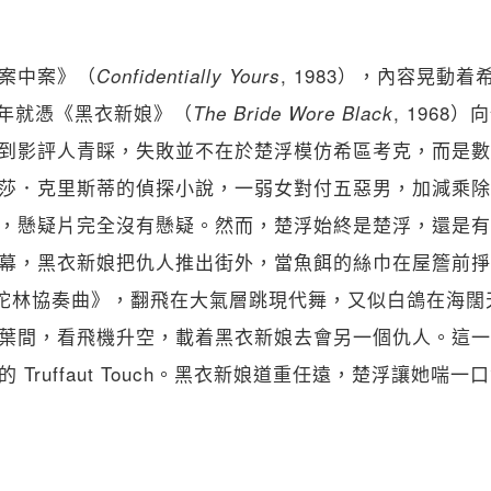
案中案》（
, 1983），內容晃動
Confidentially Yours
8 年就憑《黑衣新娘》（
, 1968
The Bride Wore Black
到影評人青睬，失敗並不在於楚浮模仿希區考克，而是數
莎．克里斯蒂的偵探小說，一弱女對付五惡男，加減乘除
，懸疑片完全沒有懸疑。然而，楚浮始終是楚浮，還是有
幕，黑衣新娘把仇人推出街外，當魚餌的絲巾在屋簷前掙
陀林協奏曲》，翻飛在大氣層跳現代舞，又似白鴿在海闊
葉間，看飛機升空，載着黑衣新娘去會另一個仇人。這一
 Truffaut Touch。黑衣新娘道重任遠，楚浮讓她喘一