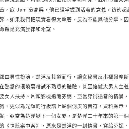
蓋，愈 Jam 愈高興，他已經掌握到活着的意義，彷彿
界，如果我們把現實看得太執著，反為不能與他分享，因
命還是充滿旋律和希望。
都由男性扮演，楚浮反其道而行，讓女秘書反串福爾摩斯
在熟悉的環境裏嚐試不熟悉的體驗，甚至搖撼大男人主義
要女人扶持。片頭影機追隨芬妮．亞當穿街過巷的情景，
狗，更似為光輝的行板譜上幾個俏皮的音符。資料顯示，
妮．亞當為楚浮誕下一個女嬰，是楚浮二十年來的第一個
的《情殺案中案》，原來是楚浮的一封情書，寫給芬妮．