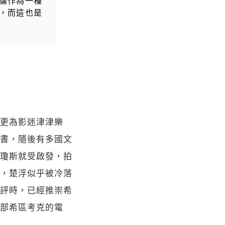
論作為一種
，而這也是
更為影迷津津樂
書，隨後有多國文
瓊斯就受啟發，拍
，楚浮似乎被冷落
評時，已經推崇希
部希區考克的電