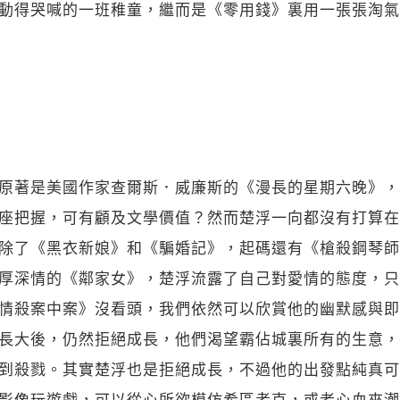
動得哭喊的一班稚童，繼而是《零用錢》裏用一張張淘氣
關閉
原著是美國作家查爾斯．威廉斯的《漫長的星期六晚》，
座把握，可有顧及文學價值？然而楚浮一向都沒有打算在
除了《黑衣新娘》和《騙婚記》，起碼還有《槍殺鋼琴師
厚深情的《鄰家女》，楚浮流露了自己對愛情的態度，只
情殺案中案》沒看頭，我們依然可以欣賞他的幽默感與即
長大後，仍然拒絕成長，他們渴望霸佔城裏所有的生意，
到殺戮。其實楚浮也是拒絕成長，不過他的出發點純真可
影像玩遊戲，可以從心所欲模仿希區考克，或者心血來潮