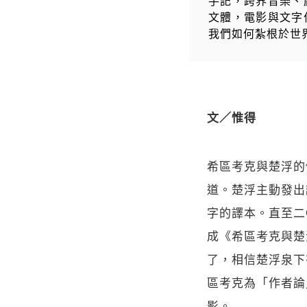
手記，跨界音樂、
文體，電影與文字
我們如何紮根於世
文／惟得
希區考克與楚浮的
道。楚浮主動發出
字的譯本。直至二
成《希區考克與楚
了，相信楚浮泉下
區考克為「作者論
影。