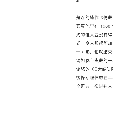
楚浮的遺作《情殺
其實他早在 196
洶的佳人並沒有得
式，令人想起阿加
一，影片也就結束
譬如露台謀殺的一
優悠的《C大調曼
慢條斯理休憩在草
全無關，卻是迷人的