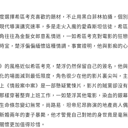
度選擇希區考克喜歡的題材，不止用黑白菲林拍攝，個別
現代導演講究速率，多是走火入魔的愛森斯坦信徒，希區
角往往為金髮女郎意亂情迷，一如希區考克對電影的狂戀
時宜，楚浮偏偏緬懷這種情調。事實證明，他與影痴的心
》的風格近似希區考克，楚浮仍然保留自己的簽名，他與
化的場面減到最低限度，角色很少在他的影片裏尖叫，主
上《情殺案中案》是一部懸疑驚悚片，影片的賊黨卻沒有
那樣穿著整齊上班工作，一如楚浮其他電影，染血的銀幕
生命倏忽變幻無常，尚路易．坦帝尼昂飾演的地產商人偶
新婚兩年的妻子暴斃，他才警覺自己對她的身世竟是毫無
關懷更加值得珍惜。