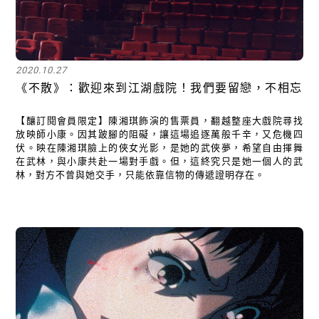
2020.10.27
《不散》：歡迎來到江湖戲院！我們要留戀，不相忘
【釀訂閱會員限定】陳湘琪飾演的售票員，翻越整座大戲院尋找
放映師小康。因其跛腳的阻礙，讓這場追逐萬般千辛，又危機四
伏。映在陳湘琪臉上的俠女光影，是她的武俠夢，希望自由揮舞
在武林，與小康共赴一場對手戲。但，這終究只是她一個人的武
林，對方不曾與她交手，只能依靠信物的傳遞證明存在。