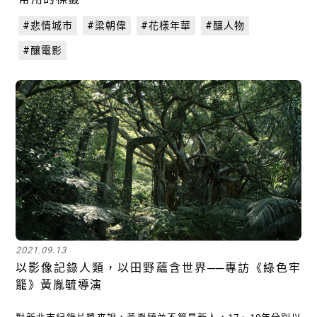
#悲情城市
#梁朝偉
#花樣年華
#釀人物
#釀電影
2021.09.13
以影像記錄人類，以田野蘊含世界──專訪《綠色牢
籠》黃胤毓導演