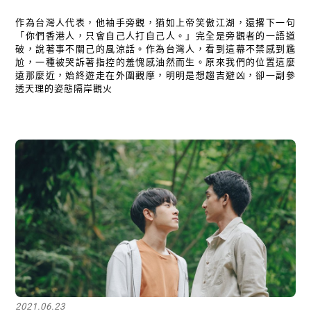
作為台灣人代表，他袖手旁觀，猶如上帝笑傲江湖，還撂下一句
「你們香港人，只會自己人打自己人。」完全是旁觀者的一語道
破，說著事不關己的風涼話。作為台灣人，看到這幕不禁感到尷
尬，一種被哭訴著指控的羞愧感油然而生。原來我們的位置這麼
遠那麼近，始終遊走在外圍觀摩，明明是想趨吉避凶，卻一副參
透天理的姿態隔岸觀火
2021.06.23