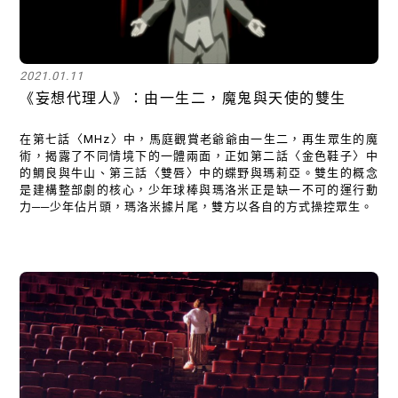
2021.01.11
《妄想代理人》：由一生二，魔鬼與天使的雙生
在第七話〈MHz〉中，馬庭觀賞老爺爺由一生二，再生眾生的魔
術，揭露了不同情境下的一體兩面，正如第二話〈金色鞋子〉中
的鯛良與牛山、第三話〈雙唇〉中的蝶野與瑪莉亞。雙生的概念
是建構整部劇的核心，少年球棒與瑪洛米正是缺一不可的運行動
力──少年佔片頭，瑪洛米據片尾，雙方以各自的方式操控眾生。