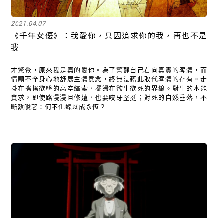
2021.04.07
《千年女優》：我愛你，只因追求你的我，再也不是
我
才驚覺，原來我是真的愛你。為了警醒自己看向真實的客體，而
情願不全身心地舒展主體意念，終無法藉此取代客體的存有。走
掛在搖搖欲墜的高空繩索，擺盪在欲生欲死的界線。對生的本能
貪求，即使路漫漫且修遠，也要咬牙堅挺；對死的自然垂落，不
關閉
斷教唆著：何不化蝶以成永恆？