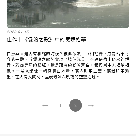
2020.01.15
佳作｜《擺渡之歌》中的意境描摹
自然與人是否有和諧的時候？彼此依賴、互相詮釋，成為密不可
分的一體。《擺渡之歌》實現了這個光景。不論是依山傍水的群
青、彩霞餘暉的豔紅，還是落雪紛紛的蒼白，都與景中人相映相
襯。一場電影像一幅寫意山水畫，寫人時用工筆，寫景時用潑
墨，在大開大闔間，呈現最難以明說的空靈之境。
1
2