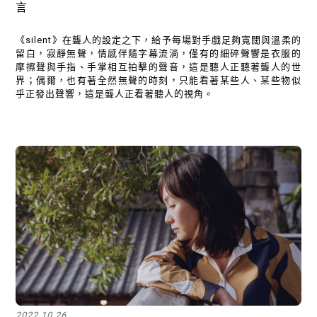
言
《silent》在聾人的設定之下，給予每場對手戲足夠寬闊與溫柔的
留白，寂靜無聲，情感伴隨字幕流淌，僅有的細碎聲響是衣服的
摩擦聲與手指、手掌相互拍擊的聲音，這是聽人正聽著聾人的世
界；偶爾，也有著全然無聲的時刻，只能看著某些人、某些物似
乎正發出聲響，這是聾人正看著聽人的視角。
2022.10.26