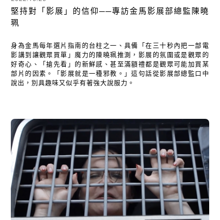
堅持對「影展」的信仰──專訪金馬影展部總監陳曉
珮
身為金馬每年選片指南的台柱之一、具備「在三十秒內把一部電
影講到讓觀眾買單」魔力的陳曉珮推測，影展的氛圍或是觀眾的
好奇心、「搶先看」的新鮮感、甚至滿額禮都是觀眾可能加買某
部片的因素。「影展就是一種邪教。」這句話從影展部總監口中
說出，別具趣味又似乎有著強大說服力。
關閉