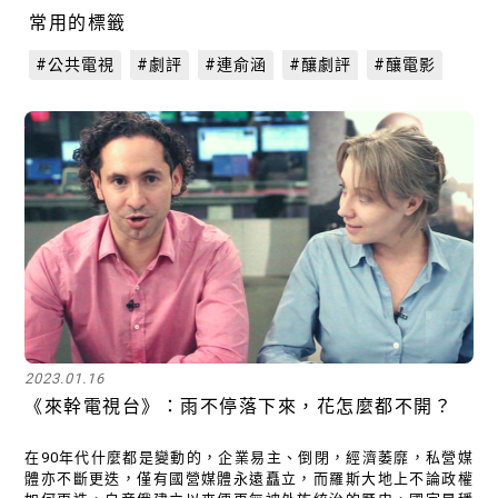
常用的標籤
#公共電視
#劇評
#連俞涵
#釀劇評
#釀電影
2023.01.16
《來幹電視台》：雨不停落下來，花怎麼都不開？
在90年代什麼都是變動的，企業易主、倒閉，經濟萎靡，私營媒
體亦不斷更迭，僅有國營媒體永遠矗立，而羅斯大地上不論政權