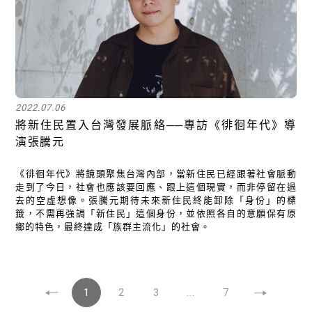
2022.07.06
將新住民置入台灣發展脈絡──專訪《徘徊年代》導
演張騰元
《徘徊年代》將鏡頭聚焦台灣內部，當新住民已經跟著社會脈動
走到了今日，社會也應該要回應、跟上這個現實，而非停留在過
去的空虛想像。張騰元期待未來新住民終能卸除「身份」的標
籤，不需再強調「新住民」這個身份，並依照各自的意願保有原
鄉的特色，最終達成「族群主流化」的社會。
1
2
3
...
7