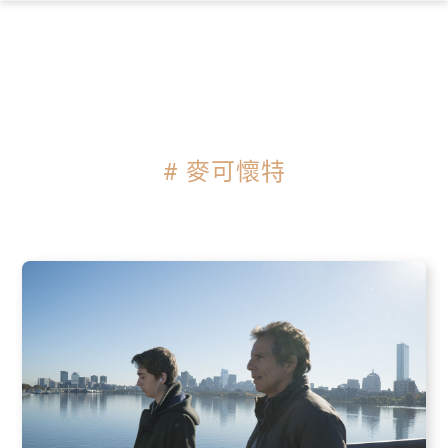
×
# 麥可懷特