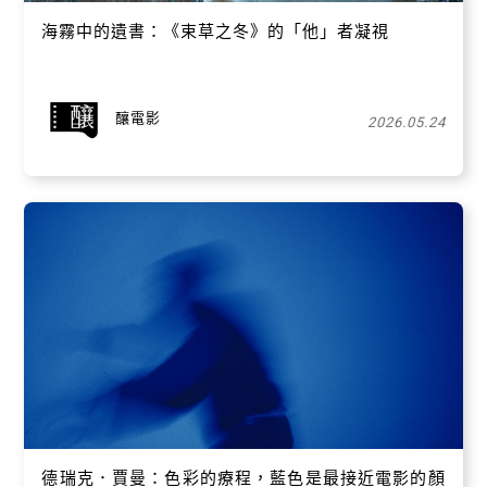
海霧中的遺書：《束草之冬》的「他」者凝視
釀電影
2026.05.24
德瑞克．賈曼：色彩的療程，藍色是最接近電影的顏