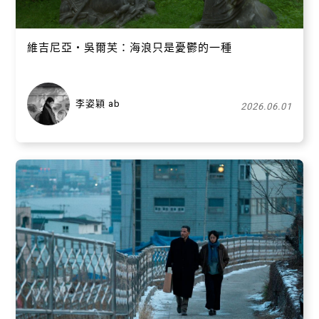
維吉尼亞・吳爾芙：海浪只是憂鬱的一種
李姿穎 ab
2026.06.01