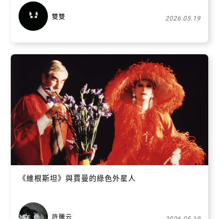
雙雙
2026.05.19
關閉
《維根斯坦》與賈曼的綠色外星人
許騰云
2026.05.19