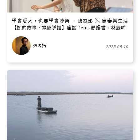
學會愛人，也要學會吵架──釀電影 ╳ 忠泰樂生活
【她的故事．電影導讀】座談 feat. 簡嫚書、林辰唏
張硯拓
2025.05.10
關閉