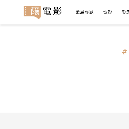
策展專題
電影
影