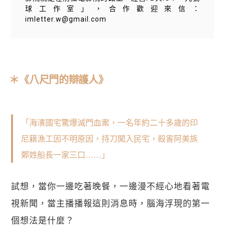
球工作室」，合作歡迎來信：
imletter.w@gmail.com
＊《八尺門的辯護人》
「海濱國宅驚爆滅門血案，一名年約二十多歲的印
尼籍漁工因不明原因，持刀闖入民宅，殺害阿美族
鄭姓船長一家三口……」
試想，當你一邊吃著晚餐，一邊漫不經心地看著電
視新聞，當主播播報這則消息時，腦海浮現的第一
個想法是什麼？