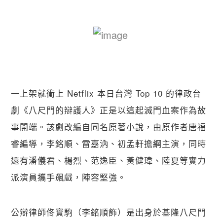
一上架就衝上 Netflix 本日台灣 Top 10 的律政台
劇《八尺門的辯護人》正是以這起滅門血案作為故
事開端。該劇改編自同名原著小說，由原作者唐福
睿編導，李銘順、雷嘉汭、初孟軒擔綱主演，同時
還有潘儀君、楊烈、范逸臣、黃健瑋、陸夏等實力
派演員攜手飆戲，陣容堅強。
公辯律師佟寶駒（李銘順飾）是出身於基隆八尺門