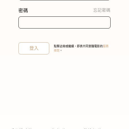
密碼
忘記密碼
關閉
點擊註冊或繼續，即表示同意釀電影的
服務
登入
條款
。