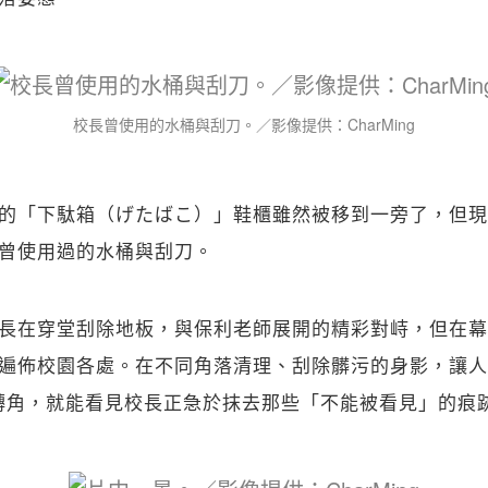
關閉
校長曾使用的水桶與刮刀。／影像提供：CharMing
的「下駄箱（げたばこ）」鞋櫃雖然被移到一旁了，但現
曾使用過的水桶與刮刀。
長在穿堂刮除地板，與保利老師展開的精彩對峙，但在幕
遍佈校園各處。在不同角落清理、刮除髒污的身影，讓人
轉角，就能看見校長正急於抹去那些「不能被看見」的痕