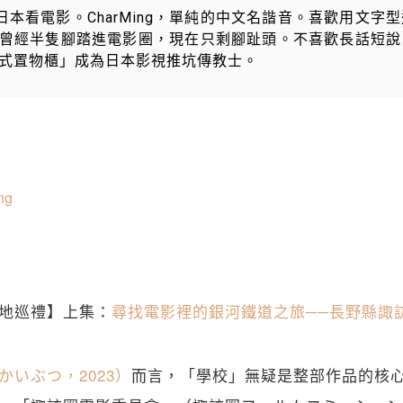
本看電影。CharMing，單純的中文名諧音。喜歡用文字
 曾經半隻腳踏進電影圈，現在只剩腳趾頭。不喜歡長話短說
的投幣式置物櫃」成為日本影視推坑傳教士。
ng
地巡禮】上集：
尋找電影裡的銀河鐵道之旅──長野縣諏
かいぶつ，2023）
而言，「學校」無疑是整部作品的核