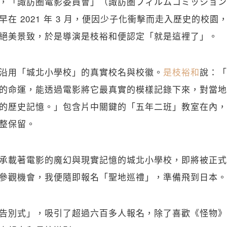
，「諏訪圈電影委員會」（諏訪圏フィルムコミッション
在 2021 年 3 月，便因少子化衝擊而走入歷史的校
絕美景致，於是導演是枝裕和便認定「就是這裡了」。
沿用「城北小學校」的真實校名與校徽。
是枝裕和
說：「
的命運，能透過電影將它最真實的模樣記錄下來，對當地
的歷史記憶。」包含片中關鍵的「五年二班」教室在內，
整保留。
承載著電影的魔幻與現實記憶的城北小學校，即將被正式
參觀機會，我便隨即報名「聖地巡禮」，準備飛到日本。
告別式」，吸引了超過六百多人報名，除了喜歡《怪物》