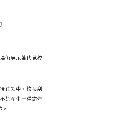
場仍展示著伏見校
後花絮中，校長刮
不禁產生一種錯覺
跡。