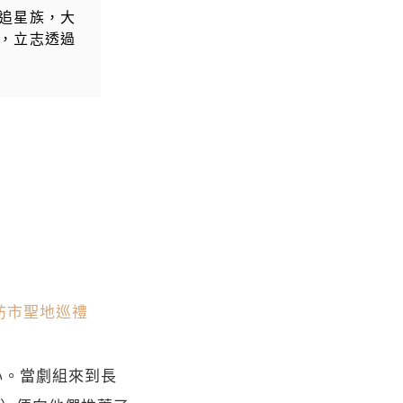
型追星族，大
，立志透過
訪市聖地巡禮
心。當劇組來到長