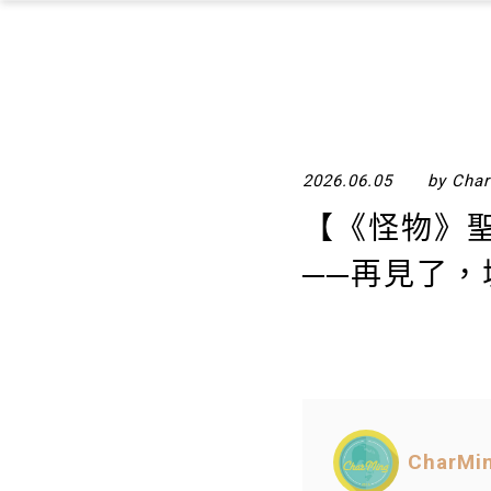
2026.06.05
by Cha
【《怪物》
──再見了，
CharMi