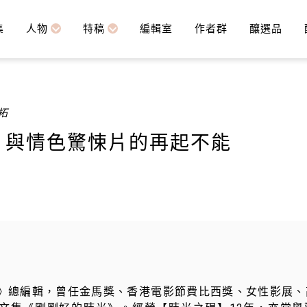
集
人物
特稿
編輯室
作者群
釀選品
硯拓
》與情色驚悚片的再起不能
》總編輯，曾任金馬獎、香港電影節費比西獎、女性影展、