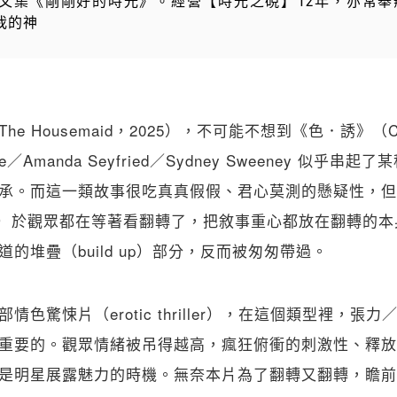
文集《剛剛好的時光》。經營【時光之硯】12年，亦常舉
我的神
e Housemaid，2025），不可能不想到《色．誘》（Ch
oore／Amanda Seyfried／Sydney Sweeney 似乎
承。而這一類故事很吃真真假假、君心莫測的懸疑性，但
ware）於觀眾都在等著看翻轉了，把敘事重心都放在翻轉的
的堆疊（build up）部分，反而被匆匆帶過。
情色驚悚片（erotic thriller），在這個類型裡，張
重要的。觀眾情緒被吊得越高，瘋狂俯衝的刺激性、釋放
是明星展露魅力的時機。無奈本片為了翻轉又翻轉，瞻前