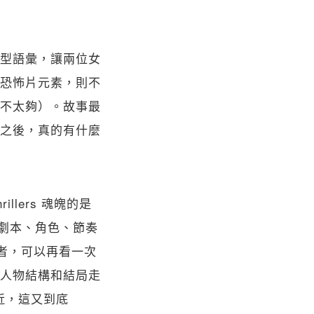
型語彙，讓兩位女
恐怖片元素，則不
不太夠）。故事最
之後，真的有什麼
llers 魂魄的是
，但劇本、角色、節奏
或者，可以再看一次
該片的人物結構和結局走
近，這又到底