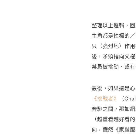
整理以上邏輯，回
主角都是性標的／
只（強烈地）作用
後，矛頭指向父權
禁忌被挑動、或有
最後，如果還是心心念
《挑戰者》
（Ch
奔馳之間，那如網
（越重看越好看的
向，儼然《家弒服