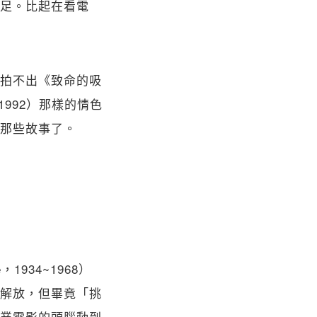
足。比起在看電
拍不出《致命的吸
t，1992）那樣的情色
那些故事了。
934~1968）
解放，但畢竟「挑
業電影的頭腦動到