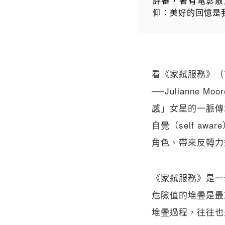
評審，著有電影散
仰：美好的回憶是
看《家弒服務》（Th
──Julianne M
感」女星的一脈傳
自覺（self a
角色、帶來反轉力道
《家弒服務》是一部
危險值的堆疊是最
堆疊過程，往往也