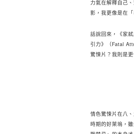
力氣在解釋自己、
影，我更像是在「
話說回來，《家弒
引力》（Fatal At
驚悚片？我則是更
情色驚悚片在八、九
時期的好萊塢，雖
戰禁忌」的本身才