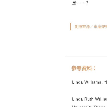
是⋯⋯？
劇照來源／車庫娛樂
參考資料：
Linda Williams, 
Linda Ruth Willia
University Press