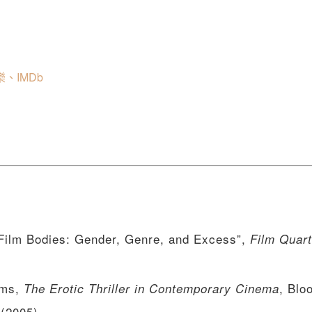
、IMDb
“Film Bodies: Gender, Genre, and Excess”, 
Film Quart
ms, 
, Blo
The Erotic Thriller in Contemporary Cinema
 (2005)