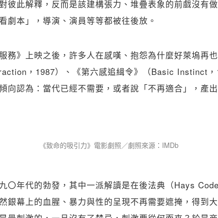
對彼此解釋，反而是該建構張力、堆疊表象的前戲沒有做
看劇本」，導演、演員等等都被往後放。
服務》上映之後，許多人在感嘆、抱怨為什麼好萊塢再也
traction，1987）、《第六感追緝令》（Basic Instinc
傾向認為：當代已經不需要，或者說「不再適合」，產出
《致命的吸引力》電影劇照／劇照來源：IMDb
〇年代的勃發，其中一派解讀是在後法典（Hays Code，1
然銀幕上的血腥、暴力與性的呈現不再需要遮掩，得到大
是最刺激的，一旦沒有了禁忌，刺激要從何而來？於是商