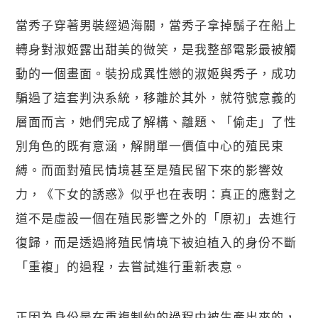
當秀子穿著男裝經過海關，當秀子拿掉鬍子在船上
轉身對淑姬露出甜美的微笑，是我整部電影最被觸
動的一個畫面。裝扮成異性戀的淑姬與秀子，成功
騙過了這套判決系統，移離於其外，就符號意義的
層面而言，她們完成了解構、離題、「偷走」了性
別角色的既有意涵，解開單一價值中心的殖民束
縛。而面對殖民情境甚至是殖民留下來的影響效
力，《下女的誘惑》似乎也在表明：真正的應對之
道不是虛設一個在殖民影響之外的「原初」去進行
復歸，而是透過將殖民情境下被迫植入的身份不斷
「重複」的過程，去嘗試進行重新表意。
正因為身份是在重複制約的過程中被生產出來的，