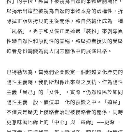
扮」的手段，將當下被視為自然的事物給劇場化，
以揭示出這些被視為自然的事物本身的虛構性，拆
除掉正版與拷貝的主從關係，將自然轉化成為一種
「風格」。秀子和女僕正是透過「裝扮」來剝奪異
性戀自然性和原創性的宣稱，將壓迫者授與的受壓
迫者身份轉變為兩人同志關係中的展演風格。
巴特勒認為，當我們企圖設定一個超越文化歷史的
陽性主義時，我們所想像出來與之反抗、作為陽性
主義「異己」的「女性」，實際上仍然殖民於如同
陽性主義一般、價值單一化的預設之中。「殖民」
不僅只是歷史上侵略者治理被侵略者的關係，同時
更意味著地緣上的「中心」與「邊緣」──更深一
層來看，它還代表一群人籠罩在一套以單一化價值