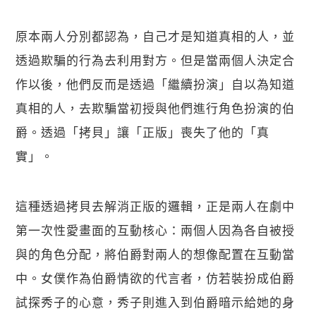
原本兩人分別都認為，自己才是知道真相的人，並
透過欺騙的行為去利用對方。但是當兩個人決定合
作以後，他們反而是透過「繼續扮演」自以為知道
真相的人，去欺騙當初授與他們進行角色扮演的伯
爵。透過「拷貝」讓「正版」喪失了他的「真
實」。
這種透過拷貝去解消正版的邏輯，正是兩人在劇中
第一次性愛畫面的互動核心：兩個人因為各自被授
與的角色分配，將伯爵對兩人的想像配置在互動當
中。女僕作為伯爵情欲的代言者，仿若裝扮成伯爵
試探秀子的心意，秀子則進入到伯爵暗示給她的身