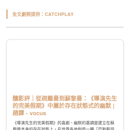
全文劇照提供：CATCHPLAY
釀影評｜從疏離曼到蘇黎曼：《導演先生
的完美假期》中屬於存在狀態式的幽默 |
趙鐸 - vocus
《導演先生的完美假期》的喜劇、幽默的基調是建立在蘇
黎曼本身的存在狀態上，在世界各地創造一種「巴勒斯坦