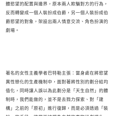
體慾望的配置與邊界，原本兩人欺騙對方的行為，
反而轉變成一個人裝扮成伯爵，另一個人裝扮成伯
爵慾望的對象，架設出兩人情意交流、角色扮演的
劇場。
著名的女性主義學者巴特勒主張：當身處在將慾望
異性戀化的生產機制中，面對著將性別的劃分給均
值化，同時讓人誤以為此劃分是「天生自然」的體
制時，我們能做的，並不是去戮力探索、對「建
構」之前的「原初」進行復歸，而是必須透過「裝