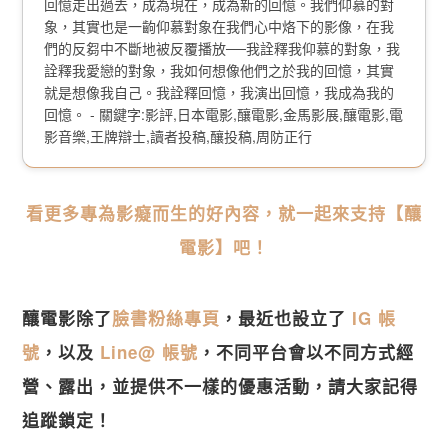
回憶走出過去，成為現在，成為新的回憶。我們仰慕的對
象，其實也是一齣仰慕對象在我們心中烙下的影像，在我
們的反芻中不斷地被反覆播放──我詮釋我仰慕的對象，我
詮釋我愛戀的對象，我如何想像他們之於我的回憶，其實
就是想像我自己。我詮釋回憶，我演出回憶，我成為我的
回憶。 - 關鍵字:影評,日本電影,釀電影,金馬影展,釀電影,電
影音樂,王牌辯士,讀者投稿,釀投稿,周防正行
看更多專為影癡而生的好內容，就一起來支持【釀
電影】吧！
釀電影除了
臉書粉絲專頁
，最近也設立了
IG 帳
號
，以及
Line@ 帳號
，不同平台會以不同方式經
營、露出，並提供不一樣的優惠活動，請大家記得
追蹤鎖定！