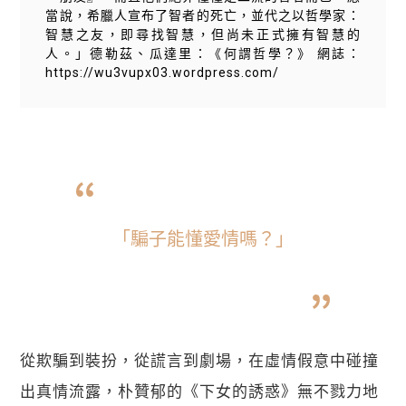
當說，希臘人宣布了智者的死亡，並代之以哲學家：
智慧之友，即尋找智慧，但尚未正式擁有智慧的
人。」德勒茲、瓜達里：《何謂哲學？》 網誌：
https://wu3vupx03.wordpress.com/
「騙子能懂愛情嗎？」
從欺騙到裝扮，從謊言到劇場，在虛情假意中碰撞
出真情流露，朴贊郁的《下女的誘惑》無不戮力地